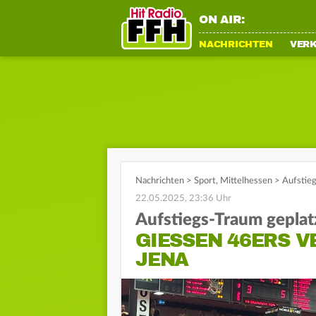
ON AIR:
NACHRICHTEN
VER
Nachrichten
>
Sport
,
Mittelhessen
>
Aufstieg
22.05.2025, 23:36 Uhr
Aufstiegs-Traum geplat
GIESSEN 46ERS V
ENA