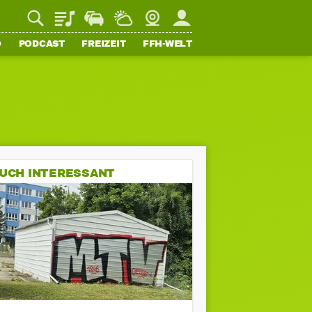
Playlist
Staupilot
Wetter
Webcam
Mein FFH
O
PODCAST
FREIZEIT
FFH-WELT
UCH INTERESSANT