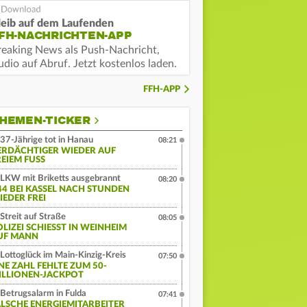
leib auf dem Laufenden
FH-NACHRICHTEN-APP
reaking News als Push-Nachricht,
dio auf Abruf. Jetzt kostenlos laden.
FFH-APP
HEMEN-TICKER
37-Jährige tot in Hanau
08:21
ERDÄCHTIGER WIEDER AUF
EIEM FUSS
LKW mit Briketts ausgebrannt
08:20
44 BEI KASSEL NACH STUNDEN
IEDER FREI
Streit auf Straße
08:05
LIZEI SCHIESST IN WEINHEIM A
F MANN
Lottoglück im Main-Kinzig-Kreis
07:50
INE ZAHL FEHLTE ZUM 50-
ILLIONEN-JACKPOT
Betrugsalarm in Fulda
07:41
ALSCHE ENERGIEMITARBEITER