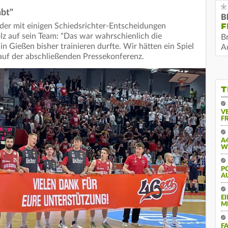
abt"
B
F
 der mit einigen Schiedsrichter-Entscheidungen
lz auf sein Team: "Das war wahrschienlich die
B
 in Gießen bisher trainieren durfte. Wir hätten ein Spiel
Au
 auf der abschließenden Pressekonferenz.
T
V
FR
A
W
PO
U
E
M
F