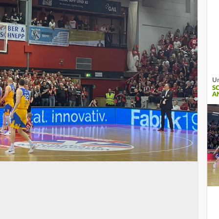
Un
S
A