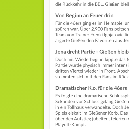
die Rückkehr in die BBL. Gießen bl
Von Beginn an Feuer drin
Für die 46ers ging es im Heimspiel u
spüren war. Über 2.900 Fans peitsch
Team von Trainer Frenki Ignjatovic l
ärgerte Gießen den Favoriten aus Jen
Jena dreht Partie - Gießen bleib
Doch mit Wiederbeginn kippte das M
Partie wurde physisch immer intensiv
dritten Viertel wieder in Front. Absc
stemmten sich mit den Fans im Rück
Dramatischer K.o. für die 46ers
Es folgte eine dramatische Schlussph
Sekunden vor Schluss gelang Gießen 
in ein Tollhaus verwandelte. Doch J
Spiels eiskalt im Gießener Korb. Da
über den Aufstieg jubelten, feierten
Playoff-Kampf.