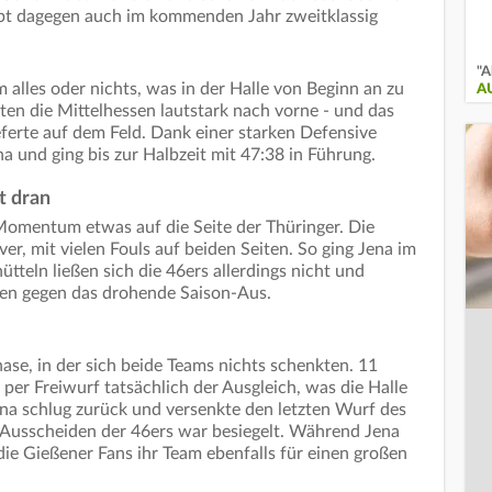
eibt dagegen auch im kommenden Jahr zweitklassig
"A
m alles oder nichts, was in der Halle von Beginn an zu
A
ten die Mittelhessen lautstark nach vorne - und das
ieferte auf dem Feld. Dank einer starken Defensive
a und ging bis zur Halbzeit mit 47:38 in Führung.
t dran
omentum etwas auf die Seite der Thüringer. Die
er, mit vielen Fouls auf beiden Seiten. So ging Jena im
hütteln ließen sich die 46ers allerdings nicht und
en gegen das drohende Saison-Aus.
ase, in der sich beide Teams nichts schenkten. 11
per Freiwurf tatsächlich der Ausgleich, was die Halle
ena schlug zurück und versenkte den letzten Wurf des
s Ausscheiden der 46ers war besiegelt. Während Jena
 die Gießener Fans ihr Team ebenfalls für einen großen