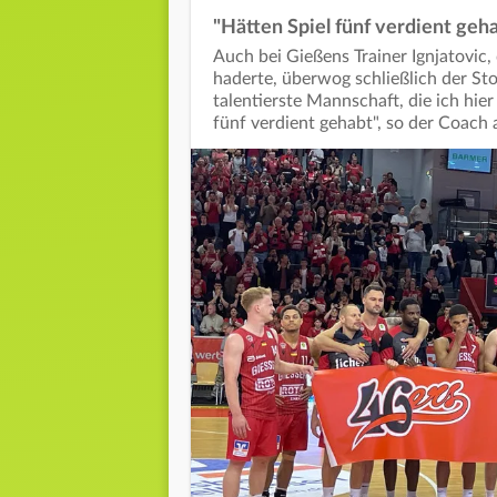
"Hätten Spiel fünf verdient geh
Auch bei Gießens Trainer Ignjatovic,
haderte, überwog schließlich der Sto
talentierste Mannschaft, die ich hier
fünf verdient gehabt", so der Coach