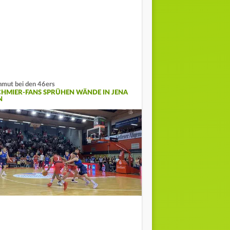
mut bei den 46ers
CHMIER-FANS SPRÜHEN WÄNDE IN JENA
N