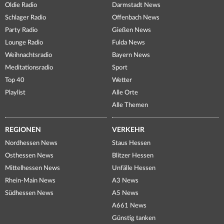
Oldie Radio
Darmstadt News
Schlager Radio
Offenbach News
Party Radio
Gießen News
Lounge Radio
Fulda News
Weihnachtsradio
Bayern News
Meditationsradio
Sport
Top 40
Wetter
Playlist
Alle Orte
Alle Themen
REGIONEN
VERKEHR
Nordhessen News
Staus Hessen
Osthessen News
Blitzer Hessen
Mittelhessen News
Unfälle Hessen
Rhein-Main News
A3 News
Südhessen News
A5 News
A661 News
Günstig tanken