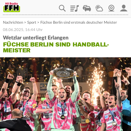
Playlist
Staupilot
Wetter
Webcam
Mein
Nachrichten
>
Sport
>
Füchse Berlin sind erstmals deutscher Meister
08.06.2025, 16:44 Uhr
Wetzlar unterliegt Erlangen
FÜCHSE BERLIN SIND HANDBALL-
MEISTER