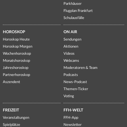
Parkhäuser
Flugplan Frankfurt
Schulausfälle
HOROSKOP
ON AIR
Horoskop Heute
Sendungen
Horoskop Morgen
Aktionen
Wochenhoroskop
Videos
Monatshoroskop
Webcams
Jahreshoroskop
Moderatoren & Team
Partnerhoroskop
Podcasts
Aszendent
News-Podcast
Themen-Ticker
Voting
FREIZEIT
FFH-WELT
Veranstaltungen
FFH-App
Spielplätze
Newsletter