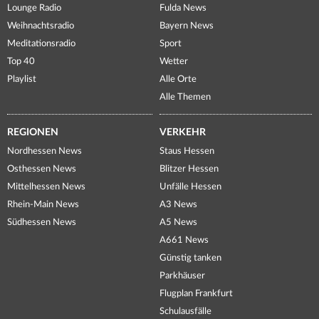
Lounge Radio
Fulda News
Weihnachtsradio
Bayern News
Meditationsradio
Sport
Top 40
Wetter
Playlist
Alle Orte
Alle Themen
REGIONEN
VERKEHR
Nordhessen News
Staus Hessen
Osthessen News
Blitzer Hessen
Mittelhessen News
Unfälle Hessen
Rhein-Main News
A3 News
Südhessen News
A5 News
A661 News
Günstig tanken
Parkhäuser
Flugplan Frankfurt
Schulausfälle