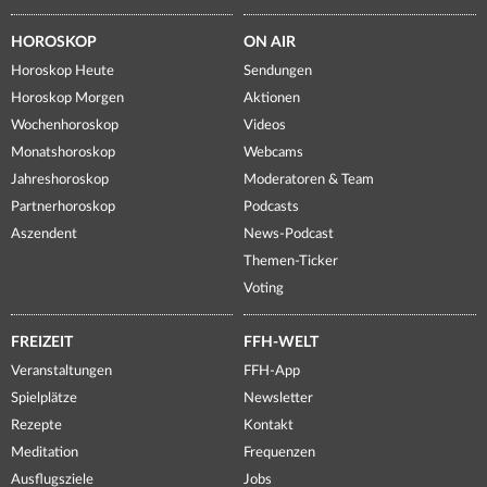
HOROSKOP
ON AIR
Horoskop Heute
Sendungen
Horoskop Morgen
Aktionen
Wochenhoroskop
Videos
Monatshoroskop
Webcams
Jahreshoroskop
Moderatoren & Team
Partnerhoroskop
Podcasts
Aszendent
News-Podcast
Themen-Ticker
Voting
FREIZEIT
FFH-WELT
Veranstaltungen
FFH-App
Spielplätze
Newsletter
Rezepte
Kontakt
Meditation
Frequenzen
Ausflugsziele
Jobs