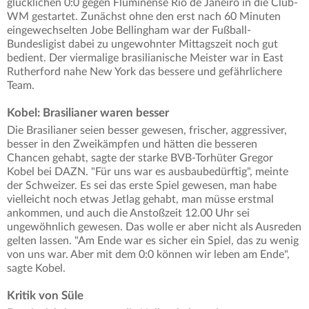
glücklichen 0:0 gegen Fluminense Rio de Janeiro in die Club-
WM gestartet. Zunächst ohne den erst nach 60 Minuten
eingewechselten Jobe Bellingham war der Fußball-
Bundesligist dabei zu ungewohnter Mittagszeit noch gut
bedient. Der viermalige brasilianische Meister war in East
Rutherford nahe New York das bessere und gefährlichere
Team.
Kobel: Brasilianer waren besser
Die Brasilianer seien besser gewesen, frischer, aggressiver,
besser in den Zweikämpfen und hätten die besseren
Chancen gehabt, sagte der starke BVB-Torhüter Gregor
Kobel bei DAZN. "Für uns war es ausbaubedürftig", meinte
der Schweizer. Es sei das erste Spiel gewesen, man habe
vielleicht noch etwas Jetlag gehabt, man müsse erstmal
ankommen, und auch die Anstoßzeit 12.00 Uhr sei
ungewöhnlich gewesen. Das wolle er aber nicht als Ausreden
gelten lassen. "Am Ende war es sicher ein Spiel, das zu wenig
von uns war. Aber mit dem 0:0 können wir leben am Ende",
sagte Kobel.
Kritik von Süle