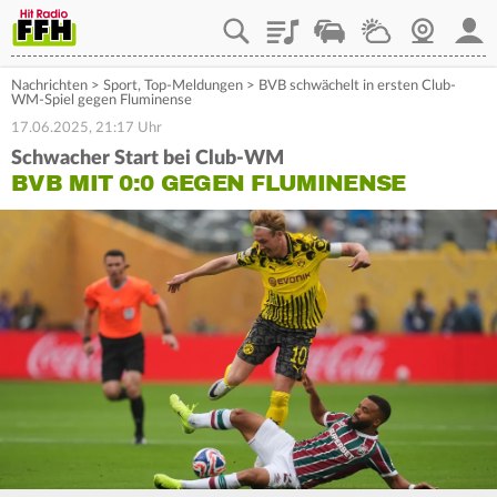
Playlist
Staupilot
Wetter
Webcam
Mein
Nachrichten
>
Sport
,
Top-Meldungen
>
BVB schwächelt in ersten Club-
WM-Spiel gegen Fluminense
17.06.2025, 21:17 Uhr
Schwacher Start bei Club-WM
BVB MIT 0:0 GEGEN FLUMINENSE