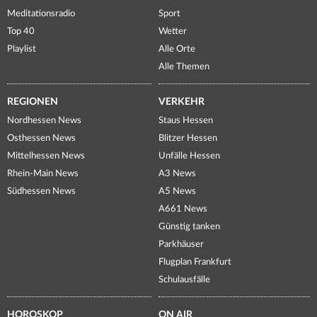
Meditationsradio
Sport
Top 40
Wetter
Playlist
Alle Orte
Alle Themen
REGIONEN
VERKEHR
Nordhessen News
Staus Hessen
Osthessen News
Blitzer Hessen
Mittelhessen News
Unfälle Hessen
Rhein-Main News
A3 News
Südhessen News
A5 News
A661 News
Günstig tanken
Parkhäuser
Flugplan Frankfurt
Schulausfälle
HOROSKOP
ON AIR