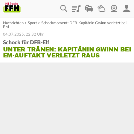
Playlist
Staupilot
Wetter
Webcam
Mein
Nachrichten
>
Sport
>
Schockmoment: DFB-Kapitänin Gwinn verletzt bei
EM
04.07.2025, 22:32 Uhr
Schock für DFB-Elf
UNTER TRÄNEN: KAPITÄNIN GWINN BEI
EM-AUFTAKT VERLETZT RAUS