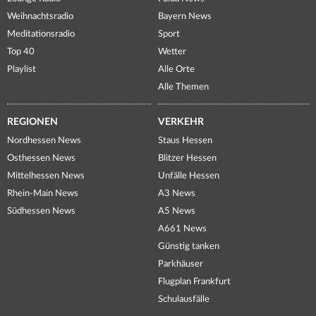
Weihnachtsradio
Bayern News
Meditationsradio
Sport
Top 40
Wetter
Playlist
Alle Orte
Alle Themen
REGIONEN
VERKEHR
Nordhessen News
Staus Hessen
Osthessen News
Blitzer Hessen
Mittelhessen News
Unfälle Hessen
Rhein-Main News
A3 News
Südhessen News
A5 News
A661 News
Günstig tanken
Parkhäuser
Flugplan Frankfurt
Schulausfälle