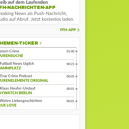
leib auf dem Laufenden
FH-NACHRICHTEN-APP
reaking News als Push-Nachricht,
dio auf Abruf. Jetzt kostenlos laden.
FFH-APP
HEMEN-TICKER
stern Crime
01:00
PURENSUCHE
Fußball News täglich
00:21
TAMMPLATZ
True Crime Podcast
00:05
PURENELEMENTE ORIGINAL
Klaas Heufer-Umlauf
00:01
AYWATCH BERLIN
Wahre Liebesgeschichten
00:01
RUE LOVE