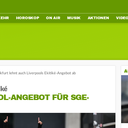
KEHR
HOROSKOP
ON AIR
MUSIK
AKTIONEN
VIDE
A
kfurt lehnt auch Liverpools Ekitiké-Angebot ab
iké
OL-ANGEBOT FÜR SGE-