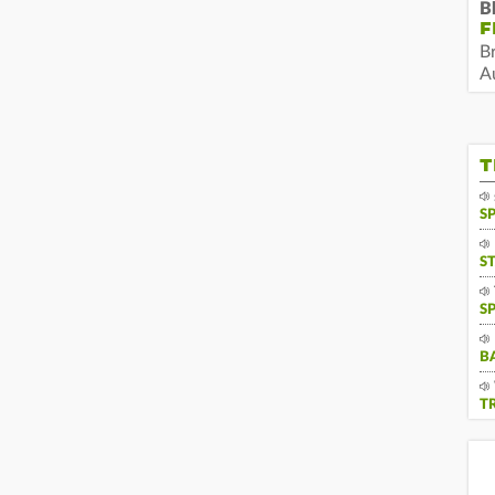
B
F
B
Au
T
S
S
S
B
T