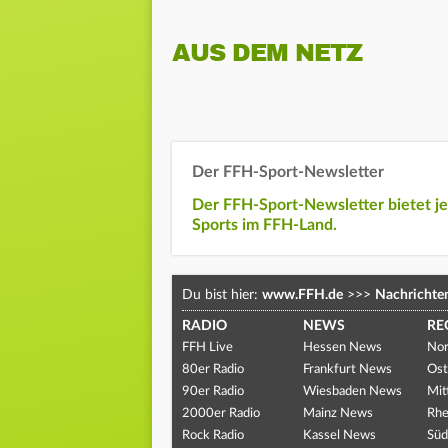
AUS DEM NETZ
Der FFH-Sport-Newsletter
Der FFH-Sport-Newsletter bietet j
Sports im FFH-Land.
Du bist hier:
www.FFH.de
>>>
Nachrichte
RADIO
NEWS
RE
FFH Live
Hessen News
Nor
80er Radio
Frankfurt News
Ost
90er Radio
Wiesbaden News
Mit
2000er Radio
Mainz News
Rhe
Rock Radio
Kassel News
Süd