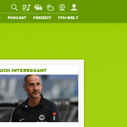
Playlist
Staupilot
Wetter
Webcam
Mein FFH
O
PODCAST
FREIZEIT
FFH-WELT
UCH INTERESSANT