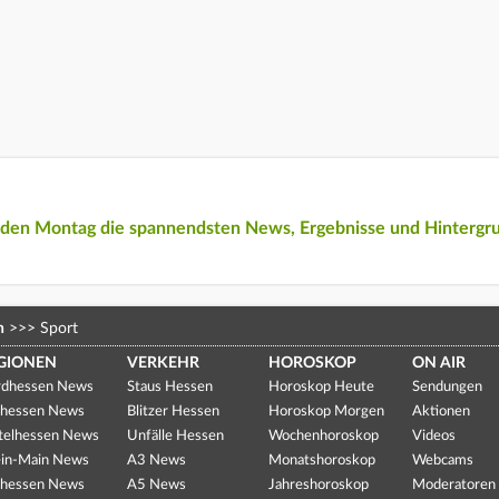
eden Montag die spannendsten News, Ergebnisse und Hintergr
n
>>>
Sport
GIONEN
VERKEHR
HOROSKOP
ON AIR
dhessen News
Staus Hessen
Horoskop Heute
Sendungen
hessen News
Blitzer Hessen
Horoskop Morgen
Aktionen
telhessen News
Unfälle Hessen
Wochenhoroskop
Videos
in-Main News
A3 News
Monatshoroskop
Webcams
hessen News
A5 News
Jahreshoroskop
Moderatoren