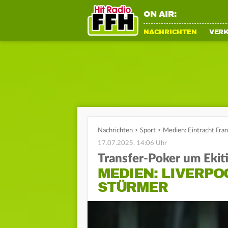
ON AIR:
NACHRICHTEN
VER
Nachrichten
>
Sport
>
Medien: Eintracht Fran
17.07.2025, 14:06 Uhr
Transfer-Poker um Ekit
MEDIEN: LIVERPO
STÜRMER