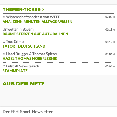
THEMEN-TICKER
Wissenschaftspodcast von WELT
02:00
AHA! ZEHN MINUTEN ALLTAGS-WISSEN
Unwetter in Bayern
01:15
BÄUME STÜRZEN AUF AUTOBAHNEN
True Crime
01:10
TATORT DEUTSCHLAND
Hazel Brugger & Thomas Spitzer
00:01
HAZEL THOMAS HÖRERLEBNIS
Fußball News täglich
00:01
STAMMPLATZ
AUS DEM NETZ
Der FFH-Sport-Newsletter