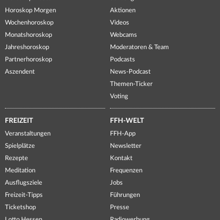
Horoskop Morgen
Aktionen
Wochenhoroskop
Videos
Monatshoroskop
Webcams
Jahreshoroskop
Moderatoren & Team
Partnerhoroskop
Podcasts
Aszendent
News-Podcast
Themen-Ticker
Voting
FREIZEIT
FFH-WELT
Veranstaltungen
FFH-App
Spielplätze
Newsletter
Rezepte
Kontakt
Meditation
Frequenzen
Ausflugsziele
Jobs
Freizeit-Tipps
Führungen
Ticketshop
Presse
Lotto Hessen
Radiowerbung