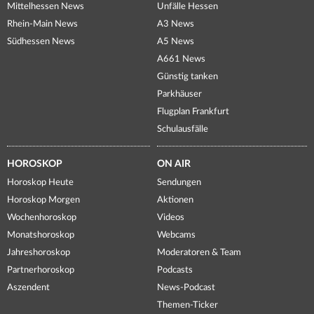
Mittelhessen News
Unfälle Hessen
Rhein-Main News
A3 News
Südhessen News
A5 News
A661 News
Günstig tanken
Parkhäuser
Flugplan Frankfurt
Schulausfälle
HOROSKOP
ON AIR
Horoskop Heute
Sendungen
Horoskop Morgen
Aktionen
Wochenhoroskop
Videos
Monatshoroskop
Webcams
Jahreshoroskop
Moderatoren & Team
Partnerhoroskop
Podcasts
Aszendent
News-Podcast
Themen-Ticker