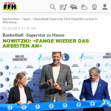
Playlist
Staupilot
Wetter
Webcam
Mein
Nachrichten
>
Sport
>
Basketball-Superstar Dirk Nowitzki zurück in
Würzburg
01.10.2025, 17:20 Uhr
Basketball -Superstar zu Hause
NOWITZKI: «FANGE WIEDER DAS
ARBEITEN AN»