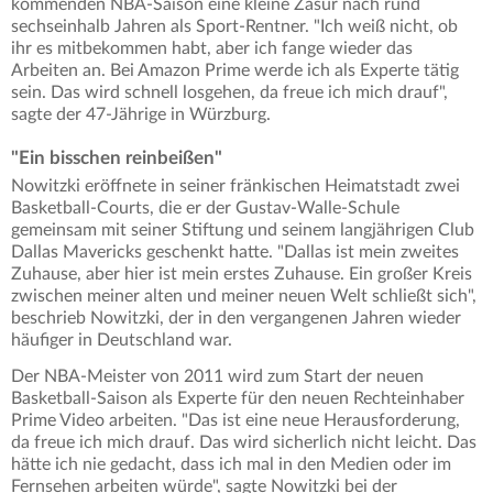
kommenden NBA-Saison eine kleine Zäsur nach rund
sechseinhalb Jahren als Sport-Rentner. "Ich weiß nicht, ob
ihr es mitbekommen habt, aber ich fange wieder das
Arbeiten an. Bei Amazon Prime werde ich als Experte tätig
sein. Das wird schnell losgehen, da freue ich mich drauf",
sagte der 47-Jährige in Würzburg.
"Ein bisschen reinbeißen"
Nowitzki eröffnete in seiner fränkischen Heimatstadt zwei
Basketball-Courts, die er der Gustav-Walle-Schule
gemeinsam mit seiner Stiftung und seinem langjährigen Club
Dallas Mavericks geschenkt hatte. "Dallas ist mein zweites
Zuhause, aber hier ist mein erstes Zuhause. Ein großer Kreis
zwischen meiner alten und meiner neuen Welt schließt sich",
beschrieb Nowitzki, der in den vergangenen Jahren wieder
häufiger in Deutschland war.
Der NBA-Meister von 2011 wird zum Start der neuen
Basketball-Saison als Experte für den neuen Rechteinhaber
Prime Video arbeiten. "Das ist eine neue Herausforderung,
da freue ich mich drauf. Das wird sicherlich nicht leicht. Das
hätte ich nie gedacht, dass ich mal in den Medien oder im
Fernsehen arbeiten würde", sagte Nowitzki bei der