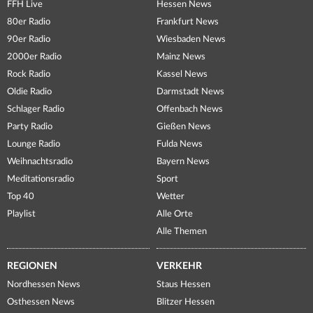
FFH Live
Hessen News
80er Radio
Frankfurt News
90er Radio
Wiesbaden News
2000er Radio
Mainz News
Rock Radio
Kassel News
Oldie Radio
Darmstadt News
Schlager Radio
Offenbach News
Party Radio
Gießen News
Lounge Radio
Fulda News
Weihnachtsradio
Bayern News
Meditationsradio
Sport
Top 40
Wetter
Playlist
Alle Orte
Alle Themen
REGIONEN
VERKEHR
Nordhessen News
Staus Hessen
Osthessen News
Blitzer Hessen