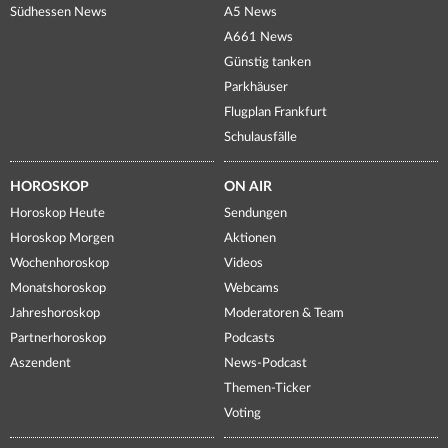
Südhessen News
A5 News
A661 News
Günstig tanken
Parkhäuser
Flugplan Frankfurt
Schulausfälle
HOROSKOP
ON AIR
Horoskop Heute
Sendungen
Horoskop Morgen
Aktionen
Wochenhoroskop
Videos
Monatshoroskop
Webcams
Jahreshoroskop
Moderatoren & Team
Partnerhoroskop
Podcasts
Aszendent
News-Podcast
Themen-Ticker
Voting