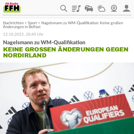
Playlist
Staupilot
Wetter
Webcam
Mein
Nachrichten
>
Sport
>
Nagelsmann zu WM-Qualifikation: Keine großen
Änderungen in Belfast
12.10.2025, 20:40 Uhr
Nagelsmann zu WM-Qualifikation
KEINE GROSSEN ÄNDERUNGEN GEGEN N
ORDIRLAND