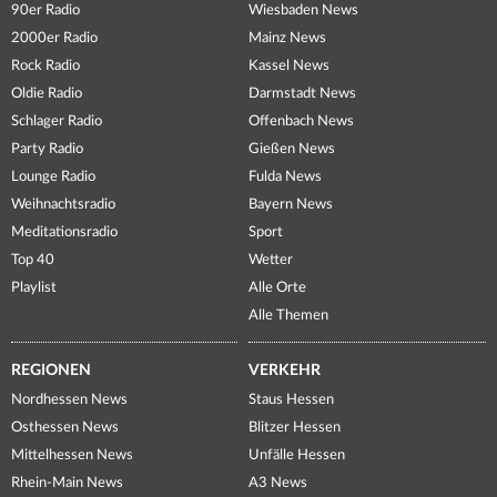
90er Radio
Wiesbaden News
2000er Radio
Mainz News
Rock Radio
Kassel News
Oldie Radio
Darmstadt News
Schlager Radio
Offenbach News
Party Radio
Gießen News
Lounge Radio
Fulda News
Weihnachtsradio
Bayern News
Meditationsradio
Sport
Top 40
Wetter
Playlist
Alle Orte
Alle Themen
REGIONEN
VERKEHR
Nordhessen News
Staus Hessen
Osthessen News
Blitzer Hessen
Mittelhessen News
Unfälle Hessen
Rhein-Main News
A3 News