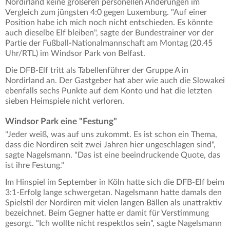
Nordirland keine größeren personellen Änderungen im
Vergleich zum jüngsten 4:0 gegen Luxemburg. "Auf einer
Position habe ich mich noch nicht entschieden. Es könnte
auch dieselbe Elf bleiben", sagte der Bundestrainer vor der
Partie der Fußball-Nationalmannschaft am Montag (20.45
Uhr/RTL) im Windsor Park von Belfast.
Die DFB-Elf tritt als Tabellenführer der Gruppe A in
Nordirland an. Der Gastgeber hat aber wie auch die Slowakei
ebenfalls sechs Punkte auf dem Konto und hat die letzten
sieben Heimspiele nicht verloren.
Windsor Park eine "Festung"
"Jeder weiß, was auf uns zukommt. Es ist schon ein Thema,
dass die Nordiren seit zwei Jahren hier ungeschlagen sind",
sagte Nagelsmann. "Das ist eine beeindruckende Quote, das
ist ihre Festung."
Im Hinspiel im September in Köln hatte sich die DFB-Elf beim
3:1-Erfolg lange schwergetan. Nagelsmann hatte damals den
Spielstil der Nordiren mit vielen langen Bällen als unattraktiv
bezeichnet. Beim Gegner hatte er damit für Verstimmung
gesorgt. "Ich wollte nicht respektlos sein", sagte Nagelsmann