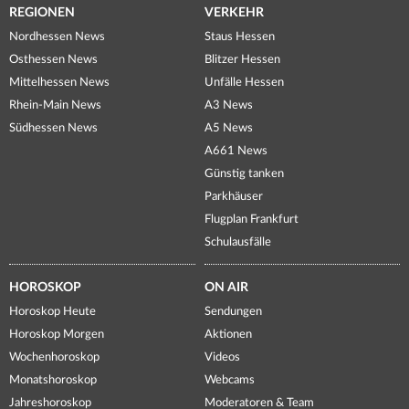
REGIONEN
VERKEHR
Nordhessen News
Staus Hessen
Osthessen News
Blitzer Hessen
Mittelhessen News
Unfälle Hessen
Rhein-Main News
A3 News
Südhessen News
A5 News
A661 News
Günstig tanken
Parkhäuser
Flugplan Frankfurt
Schulausfälle
HOROSKOP
ON AIR
Horoskop Heute
Sendungen
Horoskop Morgen
Aktionen
Wochenhoroskop
Videos
Monatshoroskop
Webcams
Jahreshoroskop
Moderatoren & Team