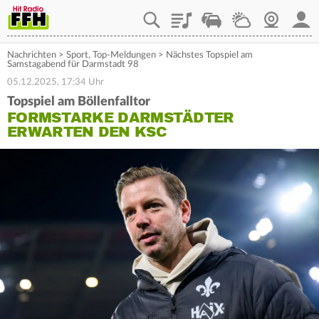
Playlist
Staupilot
Wetter
Webcam
Mein
Nachrichten
>
Sport
,
Top-Meldungen
>
Nächstes Topspiel am
Samstagabend für Darmstadt 98
05.12.2025, 17:34 Uhr
Topspiel am Böllenfalltor
FORMSTARKE DARMSTÄDTER
ERWARTEN DEN KSC