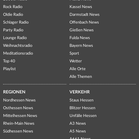
Rock Radio
Kassel News
Oldie Radio
Darmstadt News
Schlager Radio
Offenbach News
Party Radio
Gießen News
Lounge Radio
Fulda News
Weihnachtsradio
Bayern News
Meditationsradio
Sport
Top 40
Wetter
Playlist
Alle Orte
Alle Themen
REGIONEN
VERKEHR
Nordhessen News
Staus Hessen
Osthessen News
Blitzer Hessen
Mittelhessen News
Unfälle Hessen
Rhein-Main News
A3 News
Südhessen News
A5 News