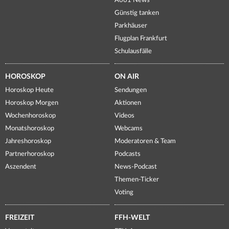
A661 News
Günstig tanken
Parkhäuser
Flugplan Frankfurt
Schulausfälle
HOROSKOP
ON AIR
Horoskop Heute
Sendungen
Horoskop Morgen
Aktionen
Wochenhoroskop
Videos
Monatshoroskop
Webcams
Jahreshoroskop
Moderatoren & Team
Partnerhoroskop
Podcasts
Aszendent
News-Podcast
Themen-Ticker
Voting
FREIZEIT
FFH-WELT