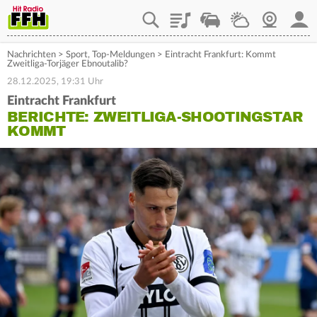
Playlist
Staupilot
Wetter
Webcam
Mein
Nachrichten
>
Sport
,
Top-Meldungen
>
Eintracht Frankfurt: Kommt
Zweitliga-Torjäger Ebnoutalib?
28.12.2025, 19:31 Uhr
Eintracht Frankfurt
BERICHTE: ZWEITLIGA-SHOOTINGSTAR
KOMMT