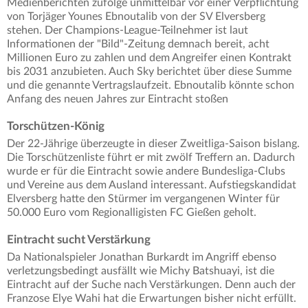
Medienberichten zufolge unmittelbar vor einer Verpflichtung
von Torjäger Younes Ebnoutalib von der SV Elversberg
stehen. Der Champions-League-Teilnehmer ist laut
Informationen der "Bild"-Zeitung demnach bereit, acht
Millionen Euro zu zahlen und dem Angreifer einen Kontrakt
bis 2031 anzubieten. Auch Sky berichtet über diese Summe
und die genannte Vertragslaufzeit. Ebnoutalib könnte schon
Anfang des neuen Jahres zur Eintracht stoßen
Torschützen-König
Der 22-Jährige überzeugte in dieser Zweitliga-Saison bislang.
Die Torschützenliste führt er mit zwölf Treffern an. Dadurch
wurde er für die Eintracht sowie andere Bundesliga-Clubs
und Vereine aus dem Ausland interessant. Aufstiegskandidat
Elversberg hatte den Stürmer im vergangenen Winter für
50.000 Euro vom Regionalligisten FC Gießen geholt.
Eintracht sucht Verstärkung
Da Nationalspieler Jonathan Burkardt im Angriff ebenso
verletzungsbedingt ausfällt wie Michy Batshuayi, ist die
Eintracht auf der Suche nach Verstärkungen. Denn auch der
Franzose Elye Wahi hat die Erwartungen bisher nicht erfüllt.