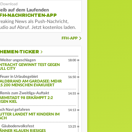
leib auf dem Laufenden
FH-NACHRICHTEN-APP
reaking News als Push-Nachricht,
dio auf Abruf. Jetzt kostenlos laden.
FFH-APP
HEMEN-TICKER
Weiter ungeschlagen
18:00
INTRACHT GEWINNT TEST GEGEN
ULL CITY
Feuer in Urlaubsgebiet
16:50
ALDBRAND AM GARDASEE: MEHR
LS 200 MENSCHEN EVAKUIERT
Remis zum Zweitliga-Auftakt
14:55
ARMSTADT 98 ERKÄMPFT 2:2
EGEN KIEL
ch Navi gefahren
14:13
UTTER LANDET MIT KINDERN IM
ACH
Gäubodenvolksfest
13:25
ÄNNER KLAUEN RIESIGES