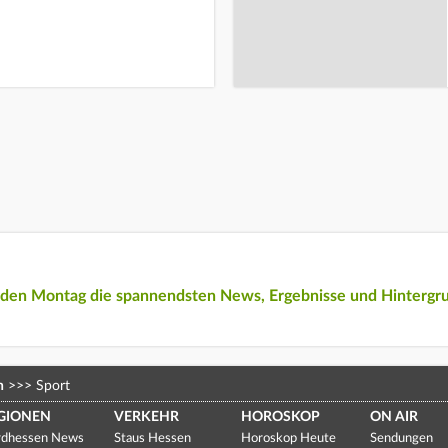
eden Montag die spannendsten News, Ergebnisse und Hintergr
n
>>>
Sport
GIONEN
VERKEHR
HOROSKOP
ON AIR
dhessen News
Staus Hessen
Horoskop Heute
Sendungen