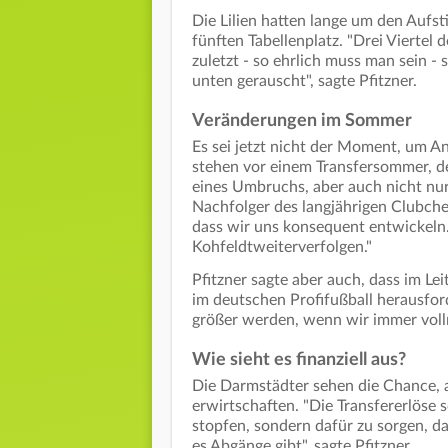
Die Lilien hatten lange um den Aufs
fünften Tabellenplatz. "Drei Viertel 
zuletzt - so ehrlich muss man sein -
unten gerauscht", sagte Pfitzner.
Veränderungen im Sommer
Es sei jetzt nicht der Moment, um A
stehen vor einem Transfersommer, de
eines Umbruchs, aber auch nicht nur
Nachfolger des langjährigen Clubche
dass wir uns konsequent entwickeln. 
Kohfeldtweiterverfolgen."
Pfitzner sagte aber auch, dass im Lei
im deutschen Profifußball herausford
größer werden, wenn wir immer vol
Wie sieht es finanziell aus?
Die Darmstädter sehen die Chance, 
erwirtschaften. "Die Transfererlöse 
stopfen, sondern dafür zu sorgen, d
es Abgänge gibt", sagte Pfitzner.