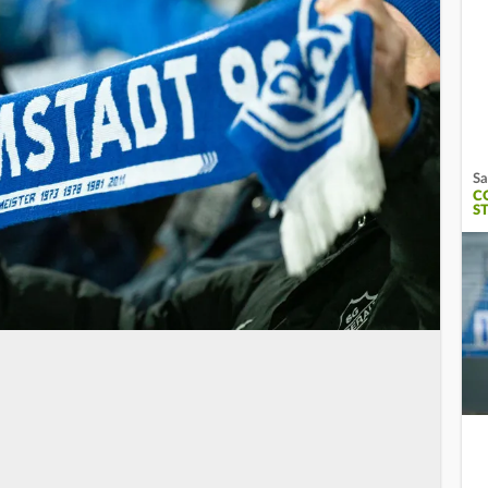
Sa
C
S