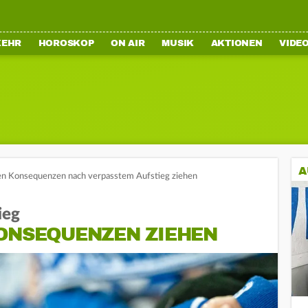
KEHR
HOROSKOP
ON AIR
MUSIK
AKTIONEN
VIDE
A
len Konsequenzen nach verpasstem Aufstieg ziehen
ieg
KONSEQUENZEN ZIEHEN