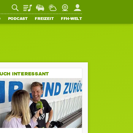
Playlist
Staupilot
Wetter
Webcam
Mein FFH
O
PODCAST
FREIZEIT
FFH-WELT
UCH INTERESSANT