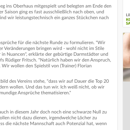
tieg ins Oberhaus mitgespielt und belegten am Ende den
der Saison ging es fast ausschließlich nach oben, und
Li
 sind wir leistungstechnisch ein ganzes Stückchen nach
K
S
nsprüche für die nächste Runde zu formulieren. "Wir
r Veränderungen bringen wird - wohl nicht im Stile
 in Nuancen", erklärte der gebürtige Darmstädter und
fs Rüdiger Fritsch. "Natürlich haben wir den Anspruch,
Wir wollen den Spielstil von (Trainer) Florian
tbild des Vereins stehe, "dass wir auf Dauer die Top 20
ern wollen. Und das tun wir. Ich weiß nicht, ob wir
lmundige Ansprüche thematisieren."
auch in diesem Jahr doch noch eine schwarze Null zu
sollen nicht dazu dienen, irgendwelche Löcher zu
ass die nächste Mannschaft auch Potenzial hat, wenn