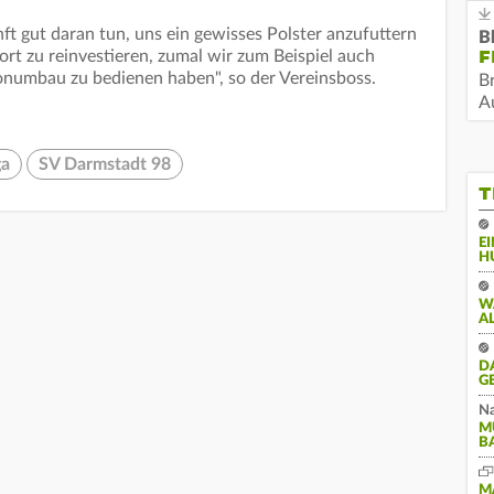
nft gut daran tun, uns ein gewisses Polster anzufuttern
B
F
port zu reinvestieren, zumal wir zum Beispiel auch
onumbau zu bedienen haben", so der Vereinsboss.
B
Au
ga
SV Darmstadt 98
T
E
H
W
A
D
G
Na
M
B
M