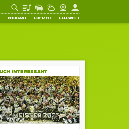
Playlist
Staupilot
Wetter
Webcam
Mein FFH
O
PODCAST
FREIZEIT
FFH-WELT
UCH INTERESSANT