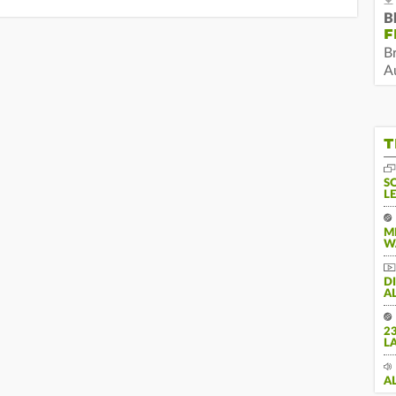
B
F
B
Au
T
S
L
M
W
D
A
2
L
A