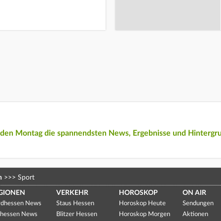
eden Montag die spannendsten News, Ergebnisse und Hintergr
n
>>>
Sport
GIONEN
VERKEHR
HOROSKOP
ON AIR
dhessen News
Staus Hessen
Horoskop Heute
Sendungen
hessen News
Blitzer Hessen
Horoskop Morgen
Aktionen