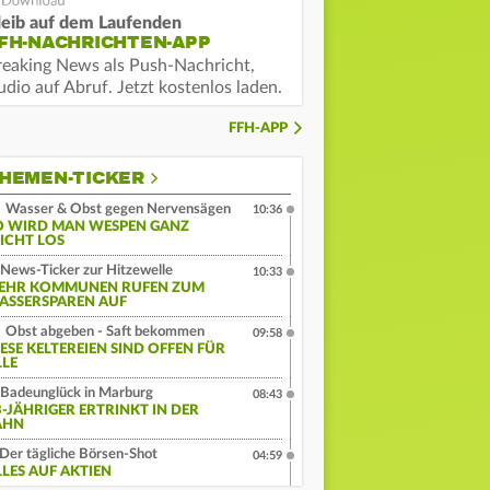
leib auf dem Laufenden
FH-NACHRICHTEN-APP
reaking News als Push-Nachricht,
dio auf Abruf. Jetzt kostenlos laden.
FFH-APP
HEMEN-TICKER
Wasser & Obst gegen Nervensägen
10:36
O WIRD MAN WESPEN GANZ
EICHT LOS
News-Ticker zur Hitzewelle
10:33
EHR KOMMUNEN RUFEN ZUM
ASSERSPAREN AUF
Obst abgeben - Saft bekommen
09:58
IESE KELTEREIEN SIND OFFEN FÜR
LLE
Badeunglück in Marburg
08:43
3-JÄHRIGER ERTRINKT IN DER
AHN
Der tägliche Börsen-Shot
04:59
LLES AUF AKTIEN