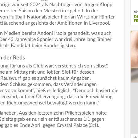
rige war seit 2024 als Nachfolger von Jürgen Klopp
r ersten Saison den Meistertitel geholt. In der
Vo
von Fußball-Nationalspieler Florian Wirtz nur Fünfter
D
F
ttäuschend angesichts der Ambitionen in Liverpool.
en Medien bereits Andoni Iraola gehandelt, was auch
er 43 Jahre alte Spanier war drei Jahre lang Trainer
 als Kandidat beim Bundesligisten.
n der Reds
ng für uns als Club war, versteht sich von selbst",
hme am Mittag mit und lobten Slot für dessen
n Rauswurf gab es zunächst kaum Angaben.
u dem Schluss gekommen, dass Veränderungen
r vorankommt", hieß es lediglich. "Dennoch basiert die
en sind, auf der Überzeugung, dass die Entwicklung
en Richtungswechsel bewältigt werden kann."
aneben. Aus den letzten zehn Pflichtspielen holte
 Spieltag gab es nur ein enttäuschendes 1:1 gegen
g gab es Ende April gegen Crystal Palace (3:1).