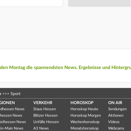
eden Montag die spannendsten News, Ergebnisse und Hintergr
n
>>>
Sport
GIONEN
VERKEHR
HOROSKOP
ON AIR
dhessen News
Staus Hessen
Horoskop Heute
Sendungen
hessen News
Blitzer Hessen
Horoskop Morgen
Aktionen
telhessen News
Unfälle Hessen
Wochenhoroskop
Videos
in-Main News
A3 News
Monatshoroskop
Webcams