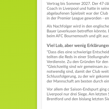
Vertrag bis Sommer 2027. Der 47-Jäh
Coach in Liverpool und hatte in seine
abgelaufenen Spielzeit war der Club 
in der Premier League geworden - en
Als Nachfolger wird in den englisch
Bayer Leverkusen betreffen könnte. D
beim AFC Bournemouth und gilt auch
Viel Lob, aber wenig Erklärunge
"Dass dies eine schwierige Entscheidu
teilten die Reds in einer Stellungna
Verdienste. Zu den Gründen für de
"Gleichzeitig sind wir gemeinsam z
notwendig sind, damit der Club weite
Schlussfolgerung, zu der wir gekomm
der Mannschaft am besten durch ein
Vor allem der Saison-Endspurt ging d
Liverpool nur drei Siege. Am letzten
Brentford und den bislang letzten Sie