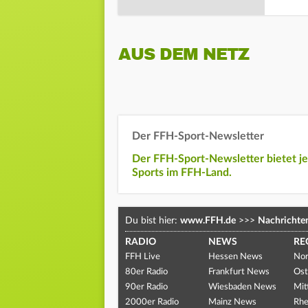
AUS DEM NETZ
Der FFH-Sport-Newsletter
Der FFH-Sport-Newsletter bietet j
Sports im FFH-Land.
Du bist hier:
www.FFH.de
>>>
Nachrichte
RADIO
NEWS
RE
FFH Live
Hessen News
Nor
80er Radio
Frankfurt News
Ost
90er Radio
Wiesbaden News
Mit
2000er Radio
Mainz News
Rhe