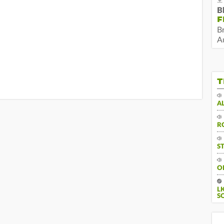
B
F
B
Au
T
A
R
S
O
L
S