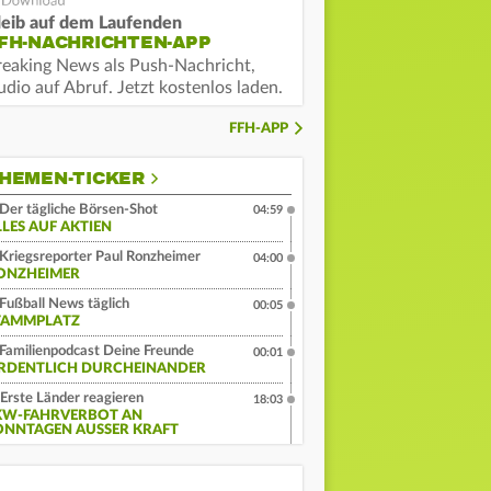
leib auf dem Laufenden
FH-NACHRICHTEN-APP
reaking News als Push-Nachricht,
dio auf Abruf. Jetzt kostenlos laden.
FFH-APP
HEMEN-TICKER
Der tägliche Börsen-Shot
04:59
LLES AUF AKTIEN
Kriegsreporter Paul Ronzheimer
04:00
ONZHEIMER
Fußball News täglich
00:05
TAMMPLATZ
Familienpodcast Deine Freunde
00:01
RDENTLICH DURCHEINANDER
Erste Länder reagieren
18:03
KW-FAHRVERBOT AN
ONNTAGEN AUSSER KRAFT