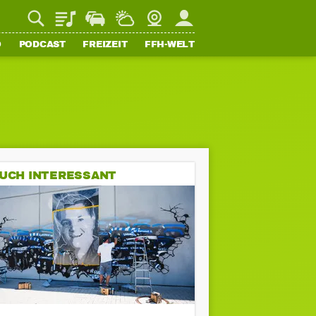
Playlist
Staupilot
Wetter
Webcam
Mein FFH
O
PODCAST
FREIZEIT
FFH-WELT
UCH INTERESSANT