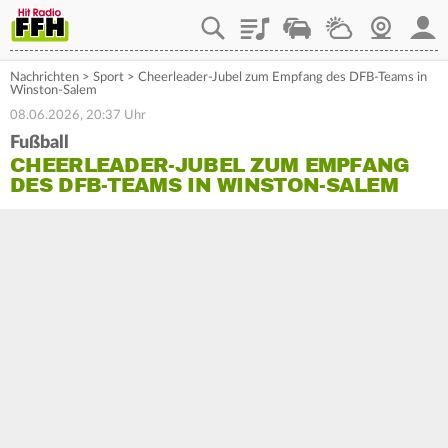
Playlist
Staupilot
Wetter
Webcam
Mein
Nachrichten
>
Sport
>
Cheerleader-Jubel zum Empfang des DFB-Teams in
Winston-Salem
08.06.2026, 20:37 Uhr
Fußball
CHEERLEADER-JUBEL ZUM EMPFANG
DES DFB-TEAMS IN WINSTON-SALEM