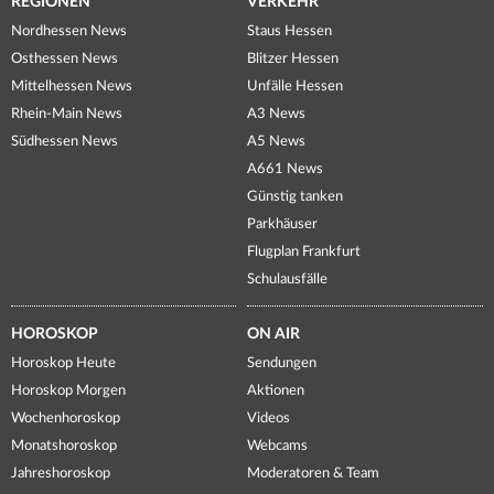
REGIONEN
VERKEHR
Nordhessen News
Staus Hessen
Osthessen News
Blitzer Hessen
Mittelhessen News
Unfälle Hessen
Rhein-Main News
A3 News
Südhessen News
A5 News
A661 News
Günstig tanken
Parkhäuser
Flugplan Frankfurt
Schulausfälle
HOROSKOP
ON AIR
Horoskop Heute
Sendungen
Horoskop Morgen
Aktionen
Wochenhoroskop
Videos
Monatshoroskop
Webcams
Jahreshoroskop
Moderatoren & Team