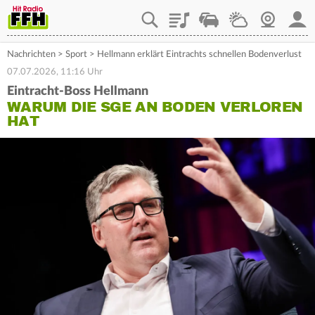
Playlist
Staupilot
Wetter
Webcam
Mein
Nachrichten
>
Sport
>
Hellmann erklärt Eintrachts schnellen Bodenverlust
07.07.2026, 11:16 Uhr
Eintracht-Boss Hellmann
WARUM DIE SGE AN BODEN VERLOREN
HAT