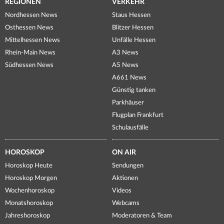
REGIONEN
VERKEHR
Nordhessen News
Staus Hessen
Osthessen News
Blitzer Hessen
Mittelhessen News
Unfälle Hessen
Rhein-Main News
A3 News
Südhessen News
A5 News
A661 News
Günstig tanken
Parkhäuser
Flugplan Frankfurt
Schulausfälle
HOROSKOP
ON AIR
Horoskop Heute
Sendungen
Horoskop Morgen
Aktionen
Wochenhoroskop
Videos
Monatshoroskop
Webcams
Jahreshoroskop
Moderatoren & Team