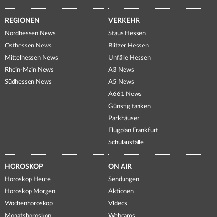
REGIONEN
VERKEHR
Nordhessen News
Staus Hessen
Osthessen News
Blitzer Hessen
Mittelhessen News
Unfälle Hessen
Rhein-Main News
A3 News
Südhessen News
A5 News
A661 News
Günstig tanken
Parkhäuser
Flugplan Frankfurt
Schulausfälle
HOROSKOP
ON AIR
Horoskop Heute
Sendungen
Horoskop Morgen
Aktionen
Wochenhoroskop
Videos
Monatshoroskop
Webcams