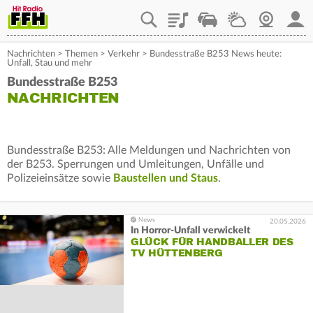
Playlist
Staupilot
Wetter
Webcam
Mein
Nachrichten
>
Themen
>
Verkehr
>
Bundesstraße B253 News heute:
Unfall, Stau und mehr
Bundesstraße B253
NACHRICHTEN
Bundesstraße B253: Alle Meldungen und Nachrichten von
der B253. Sperrungen und Umleitungen, Unfälle und
Polizeieinsätze sowie
Baustellen und Staus
.
20.05.2026
In Horror-Unfall verwickelt
GLÜCK FÜR HANDBALLER DES
TV HÜTTENBERG