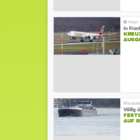
In Fran
KREU
AUSG
Völlig 
FEST
AUF R