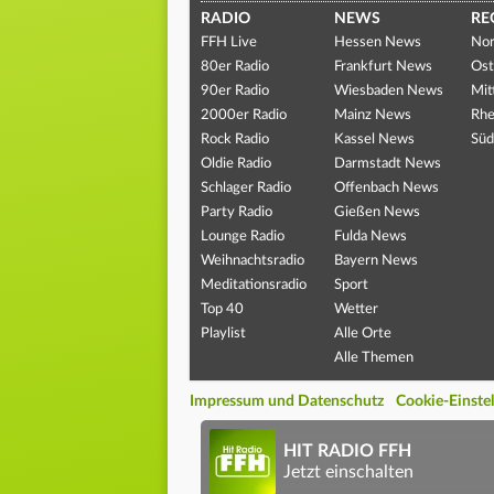
RADIO
NEWS
RE
FFH Live
Hessen News
Nor
80er Radio
Frankfurt News
Ost
90er Radio
Wiesbaden News
Mit
2000er Radio
Mainz News
Rhe
Rock Radio
Kassel News
Süd
Oldie Radio
Darmstadt News
Schlager Radio
Offenbach News
Party Radio
Gießen News
Lounge Radio
Fulda News
Weihnachtsradio
Bayern News
Meditationsradio
Sport
Top 40
Wetter
Playlist
Alle Orte
Alle Themen
Impressum und Datenschutz
Cookie-Einste
HIT RADIO FFH
Jetzt einschalten