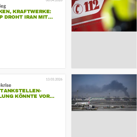
06.04.2026
ieg
KEN, KRAFTWERKE:
P DROHT IRAN MIT…
13.03.2026
krise
 TANKSTELLEN-
LUNG KÖNNTE VOR…