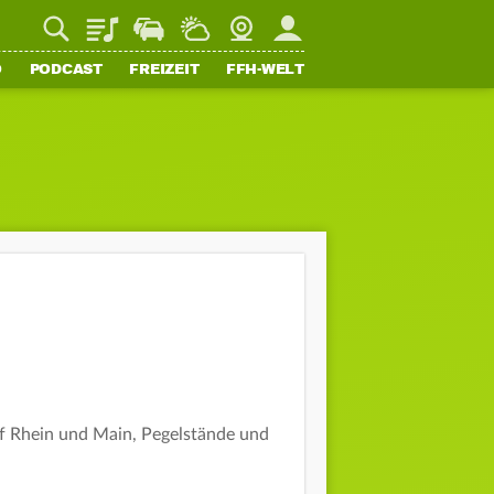
Playlist
Staupilot
Wetter
Webcam
Mein FFH
O
PODCAST
FREIZEIT
FFH-WELT
uf Rhein und Main, Pegelstände und