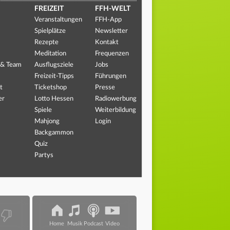
FREIZEIT
FFH-WELT
Veranstaltungen
FFH-App
Spielplätze
Newsletter
Rezepte
Kontakt
Meditation
Frequenzen
 & Team
Ausflugsziele
Jobs
Freizeit-Tipps
Führungen
t
Ticketshop
Presse
er
Lotto Hessen
Radiowerbung
Spiele
Weiterbildung
Mahjong
Login
Backgammon
Quiz
Partys
Home
Musik
Podcast
Video