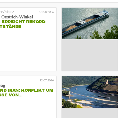
04.08.2026
n Oestrich-Winkel
 ERREICHT REKORD-
STSTÄNDE
12.07.2026
ieg
ND IRAN: KONFLIKT UM
SE VON…