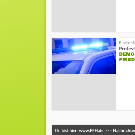
Protes
DEMO
FRIE
Du bist hier:
www.FFH.de
>>>
Nachrichte