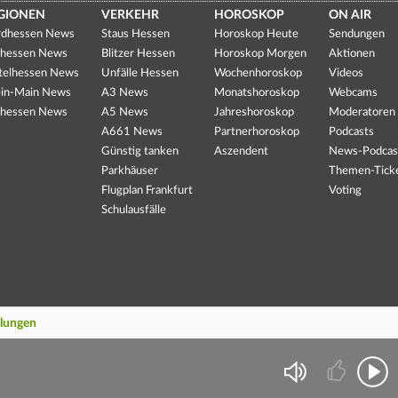
GIONEN
VERKEHR
HOROSKOP
ON AIR
dhessen News
Staus Hessen
Horoskop Heute
Sendungen
hessen News
Blitzer Hessen
Horoskop Morgen
Aktionen
telhessen News
Unfälle Hessen
Wochenhoroskop
Videos
in-Main News
A3 News
Monatshoroskop
Webcams
hessen News
A5 News
Jahreshoroskop
Moderatoren
A661 News
Partnerhoroskop
Podcasts
Günstig tanken
Aszendent
News-Podcas
Parkhäuser
Themen-Tick
Flugplan Frankfurt
Voting
Schulausfälle
llungen