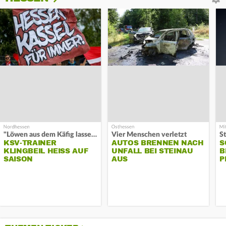
"Löwen aus dem Käfig lassen"
Vier Menschen verletzt
KSV-TRAINER
AUTOS BRENNEN NACH
S
KLINGBEIL HEISS AUF S
UNFALL BEI STEINAU
B
AISON
AUS
P