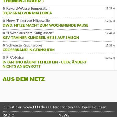
THEMEN-TICKER
Rekord-Wassertemperatur
18:29
33,02 GRAD VOR MALLORCA
News-Ticker zur Hitzewelle
17:49
DWD: HITZE MACHT ZUM WOCHENENDE PAUSE
"Löwen aus dem Käfig lassen"
17:42
KSV-TRAINER KLINGBEIL HEISS AUF SAISON
Schwarze Rauchwolke
17:39
GROSSBRAND IN GERNSHEIM
FIFA-Krise
17:12
INFANTINO RÄUMT FEHLER EIN - UEFA: ÄNDERT
NICHTS AN BOYKOTT
AUS DEM NETZ
Du bist hier:
www.FFH.de
>>>
Nachrichten
>>>
Top-Meldungen
RADIO
NEWS