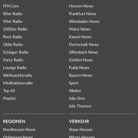
FFH Live
Hessen News
80er Radio
Frankfurt News
90er Radio
Wiesbaden News
2000er Radio
Mainz News
Rock Radio
Kassel News
Oldie Radio
Darmstadt News
Schlager Radio
Offenbach News
Party Radio
Gießen News
Lounge Radio
Fulda News
Weihnachtsradio
Bayern News
Meditationsradio
Sport
Top 40
Wetter
Playlist
Alle Orte
Alle Themen
REGIONEN
VERKEHR
Nordhessen News
Staus Hessen
Osthessen News
Blitzer Hessen