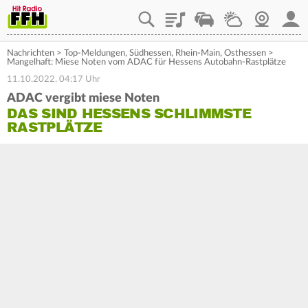
Playlist
Staupilot
Wetter
Webcam
Mein
Nachrichten
>
Top-Meldungen
,
Südhessen
,
Rhein-Main
,
Osthessen
>
Mangelhaft: Miese Noten vom ADAC für Hessens Autobahn-Rastplätze
11.10.2022, 04:17 Uhr
ADAC vergibt miese Noten
DAS SIND HESSENS SCHLIMMSTE
RASTPLÄTZE