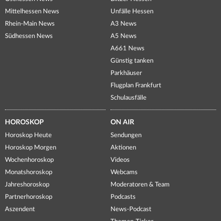
Mittelhessen News
Unfälle Hessen
Rhein-Main News
A3 News
Südhessen News
A5 News
A661 News
Günstig tanken
Parkhäuser
Flugplan Frankfurt
Schulausfälle
HOROSKOP
ON AIR
Horoskop Heute
Sendungen
Horoskop Morgen
Aktionen
Wochenhoroskop
Videos
Monatshoroskop
Webcams
Jahreshoroskop
Moderatoren & Team
Partnerhoroskop
Podcasts
Aszendent
News-Podcast