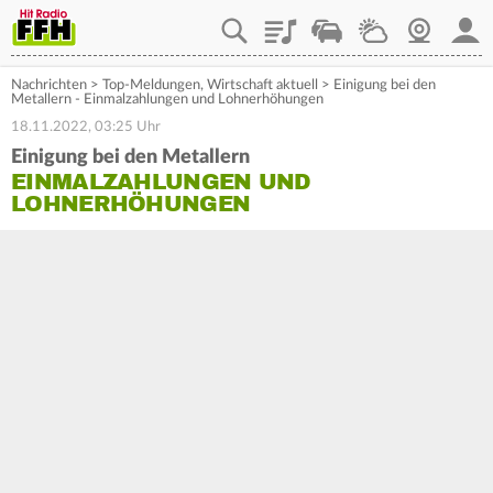
Playlist
Staupilot
Wetter
Webcam
Mein
Nachrichten
>
Top-Meldungen
,
Wirtschaft aktuell
>
Einigung bei den
Metallern - Einmalzahlungen und Lohnerhöhungen
18.11.2022, 03:25 Uhr
Einigung bei den Metallern
EINMALZAHLUNGEN UND
LOHNERHÖHUNGEN