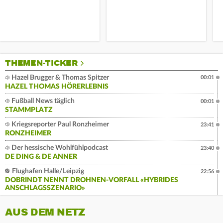
THEMEN-TICKER
Hazel Brugger & Thomas Spitzer
00:01
HAZEL THOMAS HÖRERLEBNIS
Fußball News täglich
00:01
STAMMPLATZ
Kriegsreporter Paul Ronzheimer
23:41
RONZHEIMER
Der hessische Wohlfühlpodcast
23:40
DE DING & DE ANNER
Flughafen Halle/Leipzig
22:56
DOBRINDT NENNT DROHNEN-VORFALL «HYBRIDES
ANSCHLAGSSZENARIO»
AUS DEM NETZ