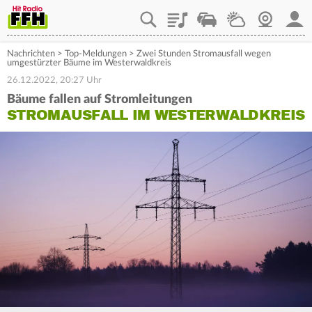
Playlist
Staupilot
Wetter
Webcam
Mein
Nachrichten
>
Top-Meldungen
>
Zwei Stunden Stromausfall wegen
umgestürzter Bäume im Westerwaldkreis
26.12.2022, 20:27 Uhr
Bäume fallen auf Stromleitungen
STROMAUSFALL IM WESTERWALDKREIS