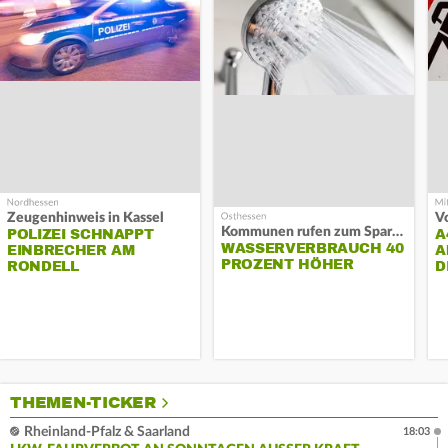
Zeugenhinweis in Kassel
Kommunen rufen zum Sparen auf
POLIZEI SCHNAPPT
A
WASSERVERBRAUCH 40
EINBRECHER AM
A
PROZENT HÖHER
RONDELL
D
THEMEN-TICKER
Rheinland-Pfalz & Saarland
18:03