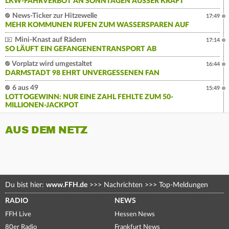
LKW-FAHRVERBOT AN SONNTAGEN AUSSER KRAFT
News-Ticker zur Hitzewelle
17:49
MEHR KOMMUNEN RUFEN ZUM WASSERSPAREN AUF
Mini-Knast auf Rädern
17:14
SO LÄUFT EIN GEFANGENENTRANSPORT AB
Vorplatz wird umgestaltet
16:44
DARMSTADT 98 EHRT UNVERGESSENEN FAN
6 aus 49
15:49
LOTTOGEWINN: NUR EINE ZAHL FEHLTE ZUM 50-
MILLIONEN-JACKPOT
AUS DEM NETZ
Du bist hier:
www.FFH.de
>>>
Nachrichten
>>>
Top-Meldungen
RADIO
NEWS
FFH Live
Hessen News
80er Radio
Frankfurt News