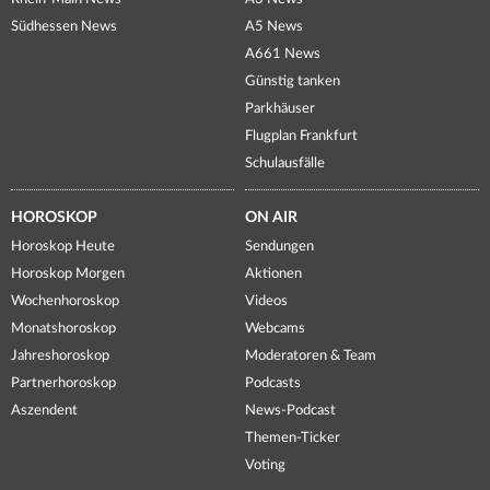
Südhessen News
A5 News
A661 News
Günstig tanken
Parkhäuser
Flugplan Frankfurt
Schulausfälle
HOROSKOP
ON AIR
Horoskop Heute
Sendungen
Horoskop Morgen
Aktionen
Wochenhoroskop
Videos
Monatshoroskop
Webcams
Jahreshoroskop
Moderatoren & Team
Partnerhoroskop
Podcasts
Aszendent
News-Podcast
Themen-Ticker
Voting