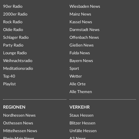
90er Radio
Wiesbaden News
2000er Radio
Mainz News
Rock Radio
Kassel News
Oldie Radio
Darmstadt News
Schlager Radio
Offenbach News
Party Radio
Gießen News
Lounge Radio
Fulda News
Weihnachtsradio
Bayern News
Meditationsradio
Sport
Top 40
Wetter
Playlist
Alle Orte
Alle Themen
REGIONEN
VERKEHR
Nordhessen News
Staus Hessen
Osthessen News
Blitzer Hessen
Mittelhessen News
Unfälle Hessen
Rhein-Main News
A3 News