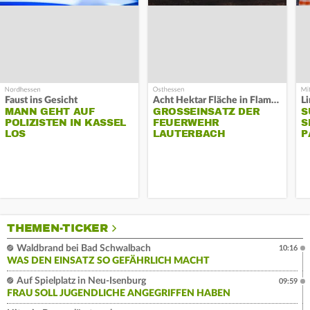
Faust ins Gesicht
Acht Hektar Fläche in Flammen
MANN GEHT AUF
GROSSEINSATZ DER F
S
POLIZISTEN IN KASSEL
EUERWEHR L
S
LOS
AUTERBACH
P
THEMEN-TICKER
Waldbrand bei Bad Schwalbach
10:16
WAS DEN EINSATZ SO GEFÄHRLICH MACHT
Auf Spielplatz in Neu-Isenburg
09:59
FRAU SOLL JUGENDLICHE ANGEGRIFFEN HABEN