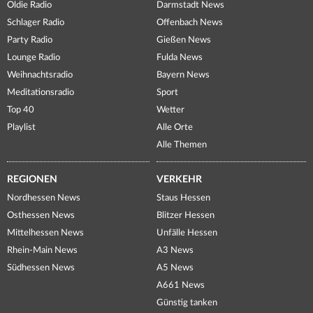
Oldie Radio
Darmstadt News
Schlager Radio
Offenbach News
Party Radio
Gießen News
Lounge Radio
Fulda News
Weihnachtsradio
Bayern News
Meditationsradio
Sport
Top 40
Wetter
Playlist
Alle Orte
Alle Themen
REGIONEN
VERKEHR
Nordhessen News
Staus Hessen
Osthessen News
Blitzer Hessen
Mittelhessen News
Unfälle Hessen
Rhein-Main News
A3 News
Südhessen News
A5 News
A661 News
Günstig tanken