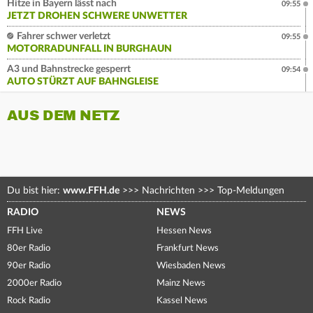
Hitze in Bayern lässt nach
09:55
JETZT DROHEN SCHWERE UNWETTER
Fahrer schwer verletzt
09:55
MOTORRADUNFALL IN BURGHAUN
A3 und Bahnstrecke gesperrt
09:54
AUTO STÜRZT AUF BAHNGLEISE
AUS DEM NETZ
Du bist hier:
www.FFH.de
>>>
Nachrichten
>>>
Top-Meldungen
RADIO
NEWS
FFH Live
Hessen News
80er Radio
Frankfurt News
90er Radio
Wiesbaden News
2000er Radio
Mainz News
Rock Radio
Kassel News