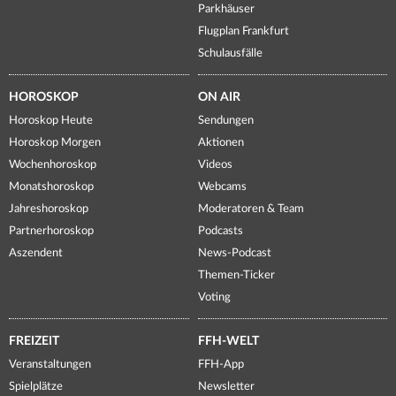
Parkhäuser
Flugplan Frankfurt
Schulausfälle
HOROSKOP
ON AIR
Horoskop Heute
Sendungen
Horoskop Morgen
Aktionen
Wochenhoroskop
Videos
Monatshoroskop
Webcams
Jahreshoroskop
Moderatoren & Team
Partnerhoroskop
Podcasts
Aszendent
News-Podcast
Themen-Ticker
Voting
FREIZEIT
FFH-WELT
Veranstaltungen
FFH-App
Spielplätze
Newsletter