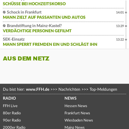
SCHÜSSE BEI HOCHZEITSKORSO
Schock in Frankfurt
14:01
MANN ZIELT AUF PASSANTEN UND AUTOS
Brandstiftung in Mainz-Kastel?
13:29
VERDÄCHTIGE PERSONEN GEFILMT
SEK-Einsatz
13:22
MANN SPERRT FREMDEN EIN UND SCHLÄGT IHN
AUS DEM NETZ
Du bist hier:
www.FFH.de
>>>
Nachrichten
>>>
Top-Meldungen
RADIO
NEWS
FFH Live
Hessen News
80er Radio
Frankfurt News
90er Radio
Wiesbaden News
2000er Radio
Mainz News