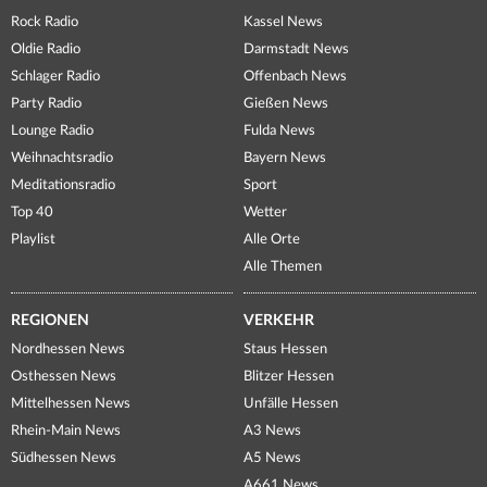
Rock Radio
Kassel News
Oldie Radio
Darmstadt News
Schlager Radio
Offenbach News
Party Radio
Gießen News
Lounge Radio
Fulda News
Weihnachtsradio
Bayern News
Meditationsradio
Sport
Top 40
Wetter
Playlist
Alle Orte
Alle Themen
REGIONEN
VERKEHR
Nordhessen News
Staus Hessen
Osthessen News
Blitzer Hessen
Mittelhessen News
Unfälle Hessen
Rhein-Main News
A3 News
Südhessen News
A5 News
A661 News