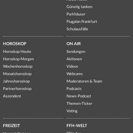
Günstig tanken
Parkhäuser
Flugplan Frankfurt
Schulausfälle
HOROSKOP
ON AIR
Horoskop Heute
Sendungen
Horoskop Morgen
Aktionen
Wochenhoroskop
Videos
Monatshoroskop
Webcams
Jahreshoroskop
Moderatoren & Team
Partnerhoroskop
Podcasts
Aszendent
News-Podcast
Themen-Ticker
Voting
FREIZEIT
FFH-WELT