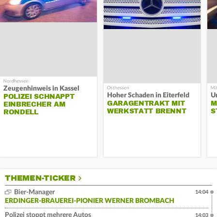
Zeugenhinweis in Kassel
Hoher Schaden in Eiterfeld
Un
POLIZEI SCHNAPPT
GARAGENTRAKT MIT
M
EINBRECHER AM
WERKSTATT BRENNT
S
RONDELL
THEMEN-TICKER
Bier-Manager
14:04
ERDINGER-BRAUEREI-PIONIER WERNER BROMBACH
Polizei stoppt mehrere Autos
14:03