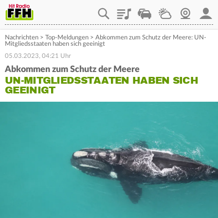
Playlist
Staupilot
Wetter
Webcam
Mein
Nachrichten
>
Top-Meldungen
>
Abkommen zum Schutz der Meere: UN-
Mitgliedsstaaten haben sich geeinigt
05.03.2023, 04:21 Uhr
Abkommen zum Schutz der Meere
UN-MITGLIEDSSTAATEN HABEN SICH
GEEINIGT