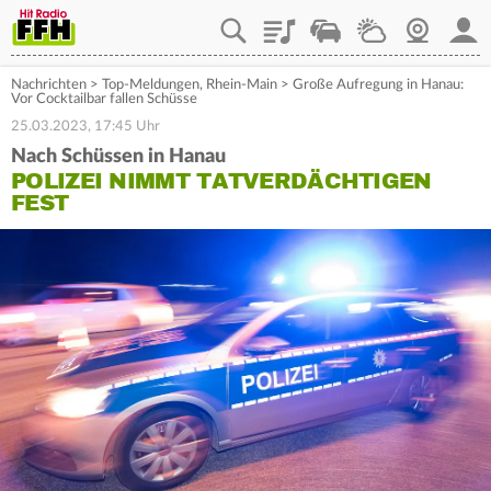
Playlist
Staupilot
Wetter
Webcam
Mein
Nachrichten
>
Top-Meldungen
,
Rhein-Main
>
Große Aufregung in Hanau:
Vor Cocktailbar fallen Schüsse
25.03.2023, 17:45 Uhr
Nach Schüssen in Hanau
POLIZEI NIMMT TATVERDÄCHTIGEN
FEST