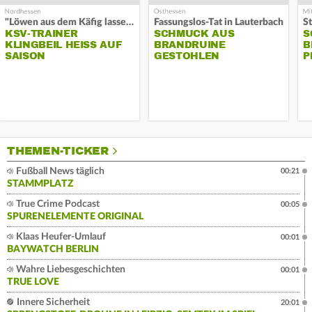
"Löwen aus dem Käfig lassen"
Fassungslos-Tat in Lauterbach
KSV-TRAINER
SCHMUCK AUS
S
KLINGBEIL HEISS AUF S
BRANDRUINE
B
AISON
GESTOHLEN
P
THEMEN-TICKER
Fußball News täglich
00:21
STAMMPLATZ
True Crime Podcast
00:05
SPURENELEMENTE ORIGINAL
Klaas Heufer-Umlauf
00:01
BAYWATCH BERLIN
Wahre Liebesgeschichten
00:01
TRUE LOVE
Innere Sicherheit
20:01