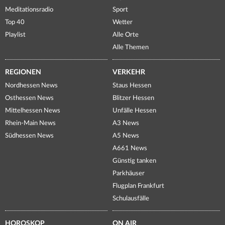
Meditationsradio
Sport
Top 40
Wetter
Playlist
Alle Orte
Alle Themen
REGIONEN
VERKEHR
Nordhessen News
Staus Hessen
Osthessen News
Blitzer Hessen
Mittelhessen News
Unfälle Hessen
Rhein-Main News
A3 News
Südhessen News
A5 News
A661 News
Günstig tanken
Parkhäuser
Flugplan Frankfurt
Schulausfälle
HOROSKOP
ON AIR