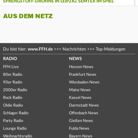
SPRENGSTOFF-DROHNE IN LEIPZIG: SEMTEX IM SPIEL
AUS DEM NETZ
Du bist hier:
www.FFH.de
>>>
Nachrichten
>>>
Top-Meldungen
RADIO
NEWS
FFH Live
Hessen News
80er Radio
Frankfurt News
90er Radio
Wiesbaden News
2000er Radio
Mainz News
Rock Radio
Kassel News
Oldie Radio
Darmstadt News
Schlager Radio
Offenbach News
Party Radio
Gießen News
Lounge Radio
Fulda News
Weihnachtsradio
Bayern News