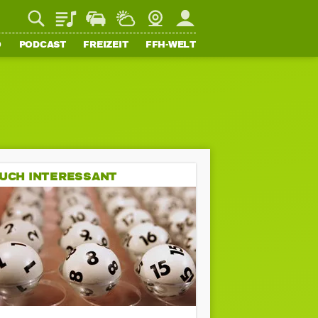
Playlist
Staupilot
Wetter
Webcam
Mein FFH
O
PODCAST
FREIZEIT
FFH-WELT
UCH INTERESSANT