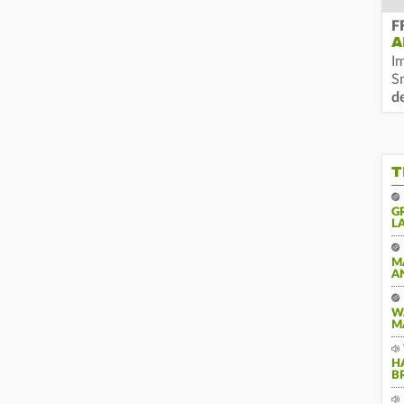
F
A
I
S
d
T
G
A
M
A
W
M
H
B