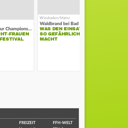
Waldbrand bei Bad Schwalbach
Feuer in Ma
WAS DEN EINSATZ
PASSANTE
Auf Weg zur Champions League
CHT-FRAUEN
SO GEFÄHRLICH
MANN VOR
FESTIVAL
MACHT
WOHNUNG
FREIZEIT
FFH-WELT