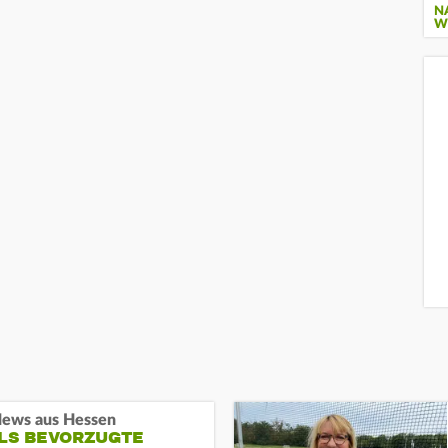
N
W
ews aus Hessen
ALS BEVORZUGTE