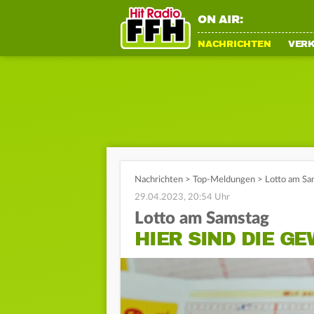
ON AIR:
NACHRICHTEN
VER
Nachrichten
>
Top-Meldungen
>
Lotto am Sa
29.04.2023, 20:54 Uhr
Lotto am Samstag
HIER SIND DIE G