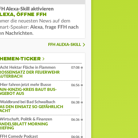
FH Alexa-Skill aktivieren
LEXA, ÖFFNE FFH
mmer die neuesten News auf dem
mart-Speaker:
Alexa, frage FFH nach
en Nachrichten
.
FFH ALEXA-SKILL
HEMEN-TICKER
Acht Hektar Fläche in Flammen
07:08
ROSSEINSATZ DER FEUERWEHR L
UTERBACH
Hier fahren jetzt mehr Busse
06:56
AIN-KINZIG-KREIS BAUT BUS-
NGEBOT AUS
Waldbrand bei Bad Schwalbach
06:38
AS DEN EINSATZ SO GEFÄHRLICH
ACHT
Wirtschaft, Politik & Finanzen
06:36
ANDELSBLATT MORNING
RIEFING
FFH Comedy Podcast
06:06