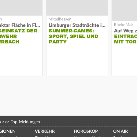
Acht Hektar Fläche in Flammen
Limburger Stadtnächte im Sand
EINSATZ DER F
SUMMER-GAMES:
EHR L
SPORT, SPIEL UND
EINTRA
RBACH
PARTY
MIT TOR
n
>>>
Top-Meldungen
GIONEN
VERKEHR
HOROSKOP
ON AIR