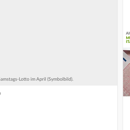
Al
M
IT
amstags-Lotto im April (Symbolbild).
0