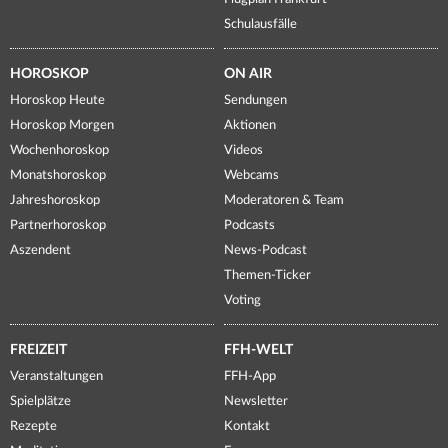
Schulausfälle
HOROSKOP
ON AIR
Horoskop Heute
Sendungen
Horoskop Morgen
Aktionen
Wochenhoroskop
Videos
Monatshoroskop
Webcams
Jahreshoroskop
Moderatoren & Team
Partnerhoroskop
Podcasts
Aszendent
News-Podcast
Themen-Ticker
Voting
FREIZEIT
FFH-WELT
Veranstaltungen
FFH-App
Spielplätze
Newsletter
Rezepte
Kontakt