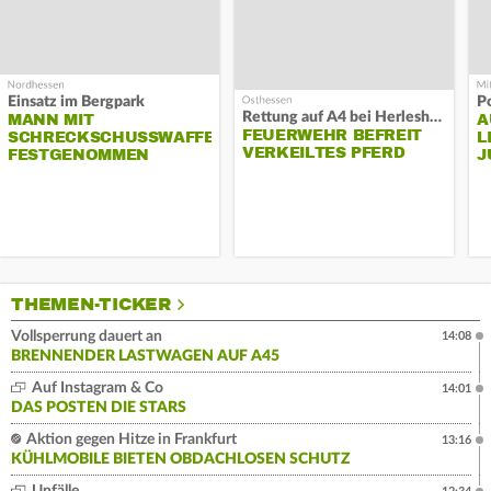
Einsatz im Bergpark
P
Rettung auf A4 bei Herleshausen
MANN MIT
A
FEUERWEHR BEFREIT
SCHRECKSCHUSSWAFFE
L
VERKEILTES PFERD
FESTGENOMMEN
J
THEMEN-TICKER
Vollsperrung dauert an
14:08
BRENNENDER LASTWAGEN AUF A45
Auf Instagram & Co
14:01
DAS POSTEN DIE STARS
Aktion gegen Hitze in Frankfurt
13:16
KÜHLMOBILE BIETEN OBDACHLOSEN SCHUTZ