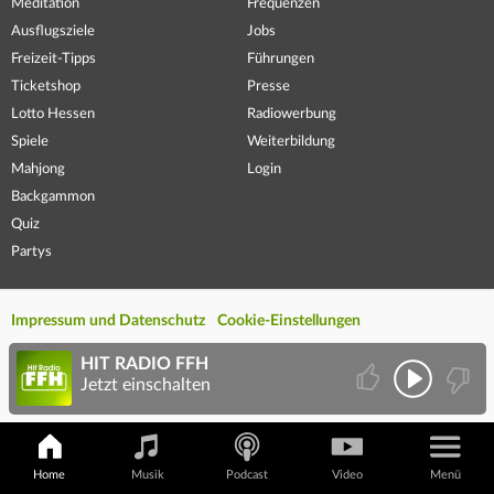
Meditation
Frequenzen
Ausflugsziele
Jobs
Freizeit-Tipps
Führungen
Ticketshop
Presse
Lotto Hessen
Radiowerbung
Spiele
Weiterbildung
Mahjong
Login
Backgammon
Quiz
Partys
Impressum und Datenschutz
Cookie-Einstellungen
HIT RADIO FFH
Jetzt einschalten
Home
Musik
Podcast
Video
Menü