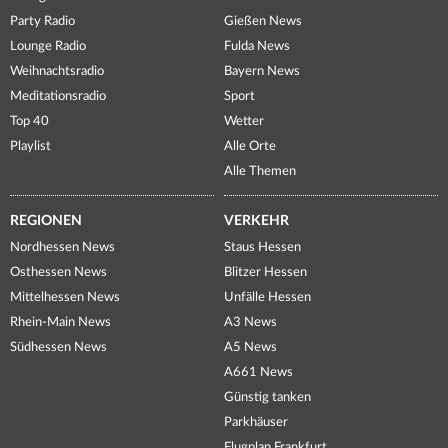
Party Radio
Gießen News
Lounge Radio
Fulda News
Weihnachtsradio
Bayern News
Meditationsradio
Sport
Top 40
Wetter
Playlist
Alle Orte
Alle Themen
REGIONEN
VERKEHR
Nordhessen News
Staus Hessen
Osthessen News
Blitzer Hessen
Mittelhessen News
Unfälle Hessen
Rhein-Main News
A3 News
Südhessen News
A5 News
A661 News
Günstig tanken
Parkhäuser
Flugplan Frankfurt