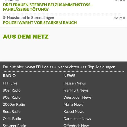
Unfälle
12:34
DREI FRAUEN STERBEN BEI ZUSAMMENSTOSS - F
AHRLÄSSIGE TÖTUNG?
Hausbrand in Sprendlingen
12:29
POLIZEI WARNT VOR STARKEM RAUCH
AUS DEM NETZ
Du bist hier:
www.FFH.de
>>>
Nachrichten
>>>
Top-Meldungen
RADIO
NEWS
FFH Live
Hessen News
80er Radio
Frankfurt News
90er Radio
Wiesbaden News
2000er Radio
Mainz News
Rock Radio
Kassel News
Oldie Radio
Darmstadt News
Schlager Radio
Offenbach News