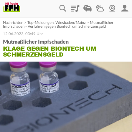
Playlist
Staupilot
Wetter
Webcam
Mein
Nachrichten
>
Top-Meldungen
,
Wiesbaden/Mainz
>
Mutmaßlicher
Impfschaden - Verfahren gegen Biontech um Schmerzensgeld
12.06.2023, 03:49 Uhr
Mutmaßlicher Impfschaden
KLAGE GEGEN BIONTECH UM
SCHMERZENSGELD