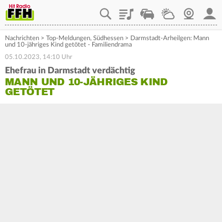
Playlist
Staupilot
Wetter
Webcam
Mein
Nachrichten
>
Top-Meldungen
,
Südhessen
>
Darmstadt-Arheilgen: Mann
und 10-jähriges Kind getötet - Familiendrama
05.10.2023, 14:10 Uhr
Ehefrau in Darmstadt verdächtig
MANN UND 10-JÄHRIGES KIND
GETÖTET