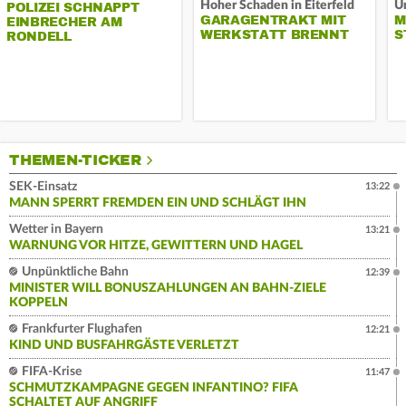
Hoher Schaden in Eiterfeld
Un
POLIZEI SCHNAPPT
GARAGENTRAKT MIT
M
EINBRECHER AM
WERKSTATT BRENNT
S
RONDELL
THEMEN-TICKER
SEK-Einsatz
13:22
MANN SPERRT FREMDEN EIN UND SCHLÄGT IHN
Wetter in Bayern
13:21
WARNUNG VOR HITZE, GEWITTERN UND HAGEL
Unpünktliche Bahn
12:39
MINISTER WILL BONUSZAHLUNGEN AN BAHN-ZIELE
KOPPELN
Frankfurter Flughafen
12:21
KIND UND BUSFAHRGÄSTE VERLETZT
FIFA-Krise
11:47
SCHMUTZKAMPAGNE GEGEN INFANTINO? FIFA
SCHALTET AUF ANGRIFF