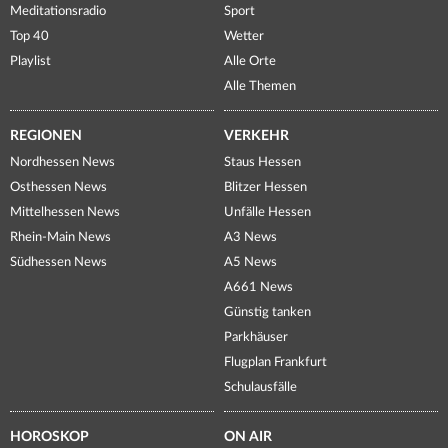
Meditationsradio
Sport
Top 40
Wetter
Playlist
Alle Orte
Alle Themen
REGIONEN
VERKEHR
Nordhessen News
Staus Hessen
Osthessen News
Blitzer Hessen
Mittelhessen News
Unfälle Hessen
Rhein-Main News
A3 News
Südhessen News
A5 News
A661 News
Günstig tanken
Parkhäuser
Flugplan Frankfurt
Schulausfälle
HOROSKOP
ON AIR