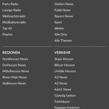
Party Radio
Gießen News
Lounge Radio
Fulda News
Weihnachtsradio
Bayern News
Meditationsradio
Sport
Top 40
Wetter
Playlist
Alle Orte
Alle Themen
REGIONEN
VERKEHR
Nordhessen News
Staus Hessen
Osthessen News
Blitzer Hessen
Mittelhessen News
Unfälle Hessen
Rhein-Main News
A3 News
Südhessen News
A5 News
A661 News
Günstig tanken
Parkhäuser
Flugplan Frankfurt