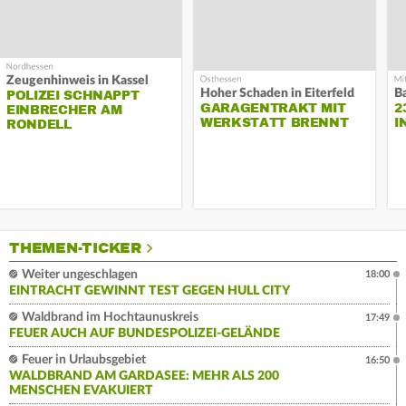
Zeugenhinweis in Kassel
Hoher Schaden in Eiterfeld
B
POLIZEI SCHNAPPT
GARAGENTRAKT MIT
2
EINBRECHER AM
WERKSTATT BRENNT
I
RONDELL
THEMEN-TICKER
Weiter ungeschlagen
18:00
EINTRACHT GEWINNT TEST GEGEN HULL CITY
Waldbrand im Hochtaunuskreis
17:49
FEUER AUCH AUF BUNDESPOLIZEI-GELÄNDE
Feuer in Urlaubsgebiet
16:50
WALDBRAND AM GARDASEE: MEHR ALS 200
MENSCHEN EVAKUIERT