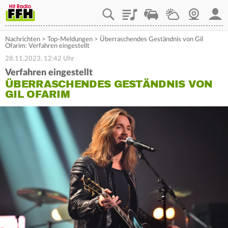
Playlist
Staupilot
Wetter
Webcam
Mein
Nachrichten
>
Top-Meldungen
>
Überraschendes Geständnis von Gil
Ofarim: Verfahren eingestellt
28.11.2023, 12:42 Uhr
Verfahren eingestellt
ÜBERRASCHENDES GESTÄNDNIS VON
GIL OFARIM