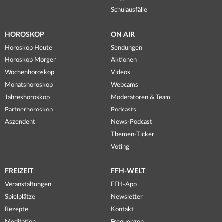
Schulausfälle
HOROSKOP
ON AIR
Horoskop Heute
Sendungen
Horoskop Morgen
Aktionen
Wochenhoroskop
Videos
Monatshoroskop
Webcams
Jahreshoroskop
Moderatoren & Team
Partnerhoroskop
Podcasts
Aszendent
News-Podcast
Themen-Ticker
Voting
FREIZEIT
FFH-WELT
Veranstaltungen
FFH-App
Spielplätze
Newsletter
Rezepte
Kontakt
Meditation
Frequenzen