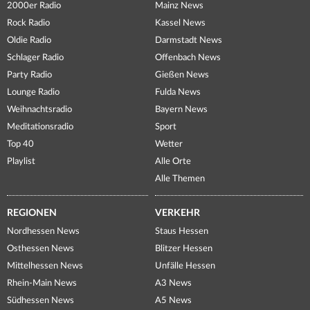
2000er Radio
Mainz News
Rock Radio
Kassel News
Oldie Radio
Darmstadt News
Schlager Radio
Offenbach News
Party Radio
Gießen News
Lounge Radio
Fulda News
Weihnachtsradio
Bayern News
Meditationsradio
Sport
Top 40
Wetter
Playlist
Alle Orte
Alle Themen
REGIONEN
VERKEHR
Nordhessen News
Staus Hessen
Osthessen News
Blitzer Hessen
Mittelhessen News
Unfälle Hessen
Rhein-Main News
A3 News
Südhessen News
A5 News