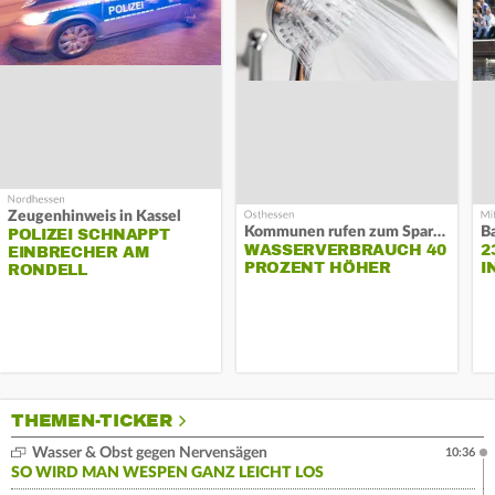
Zeugenhinweis in Kassel
Kommunen rufen zum Sparen auf
B
POLIZEI SCHNAPPT
WASSERVERBRAUCH 40
2
EINBRECHER AM
PROZENT HÖHER
I
RONDELL
THEMEN-TICKER
Wasser & Obst gegen Nervensägen
10:36
SO WIRD MAN WESPEN GANZ LEICHT LOS