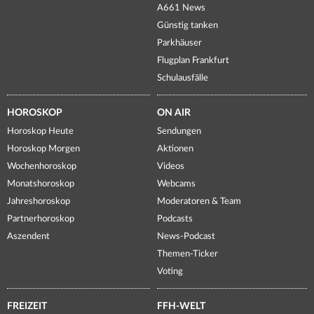
A661 News
Günstig tanken
Parkhäuser
Flugplan Frankfurt
Schulausfälle
HOROSKOP
ON AIR
Horoskop Heute
Sendungen
Horoskop Morgen
Aktionen
Wochenhoroskop
Videos
Monatshoroskop
Webcams
Jahreshoroskop
Moderatoren & Team
Partnerhoroskop
Podcasts
Aszendent
News-Podcast
Themen-Ticker
Voting
FREIZEIT
FFH-WELT