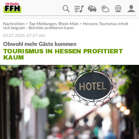
Playlist
Staupilot
Wetter
Webcam
Mein
Nachrichten
>
Top-Meldungen
,
Rhein-Main
>
Hessens Tourismus erholt
sich langsam - Betriebe profitieren kaum
05.07.2024, 07:27 Uhr
Obwohl mehr Gäste kommen
TOURISMUS IN HESSEN PROFITIERT
KAUM