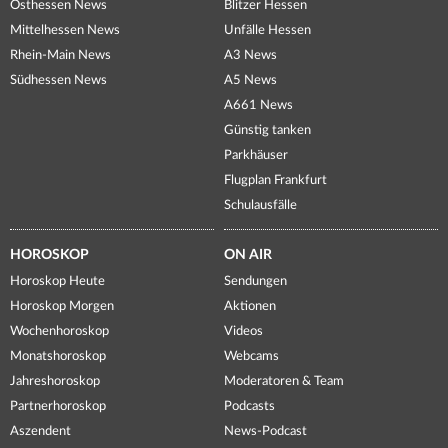
Osthessen News
Blitzer Hessen
Mittelhessen News
Unfälle Hessen
Rhein-Main News
A3 News
Südhessen News
A5 News
A661 News
Günstig tanken
Parkhäuser
Flugplan Frankfurt
Schulausfälle
HOROSKOP
ON AIR
Horoskop Heute
Sendungen
Horoskop Morgen
Aktionen
Wochenhoroskop
Videos
Monatshoroskop
Webcams
Jahreshoroskop
Moderatoren & Team
Partnerhoroskop
Podcasts
Aszendent
News-Podcast