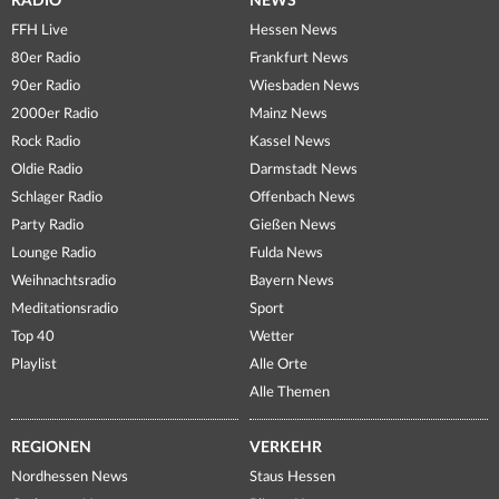
RADIO
NEWS
FFH Live
Hessen News
80er Radio
Frankfurt News
90er Radio
Wiesbaden News
2000er Radio
Mainz News
Rock Radio
Kassel News
Oldie Radio
Darmstadt News
Schlager Radio
Offenbach News
Party Radio
Gießen News
Lounge Radio
Fulda News
Weihnachtsradio
Bayern News
Meditationsradio
Sport
Top 40
Wetter
Playlist
Alle Orte
Alle Themen
REGIONEN
VERKEHR
Nordhessen News
Staus Hessen