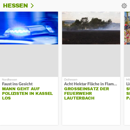
HESSEN
Faust ins Gesicht
Acht Hektar Fläche in Flammen
MANN GEHT AUF
GROSSEINSATZ DER F
S
POLIZISTEN IN KASSEL
EUERWEHR L
S
LOS
AUTERBACH
P