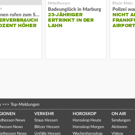
Badeunglück in Marburg
23-JÄHRIGER
NICHT A
Kommunen rufen zum Sparen auf
ERVERBRAUCH
ERTRINKT IN DER
FRANKF
OZENT HÖHER
LAHN
AIRPORT
n
>>>
Top-Meldungen
GIONEN
VERKEHR
HOROSKOP
ON AIR
dhessen News
Staus Hessen
Horoskop Heute
Sendungen
hessen News
Blitzer Hessen
Horoskop Morgen
Aktionen
telhessen News
Unfälle Hessen
Wochenhoroskop
Videos