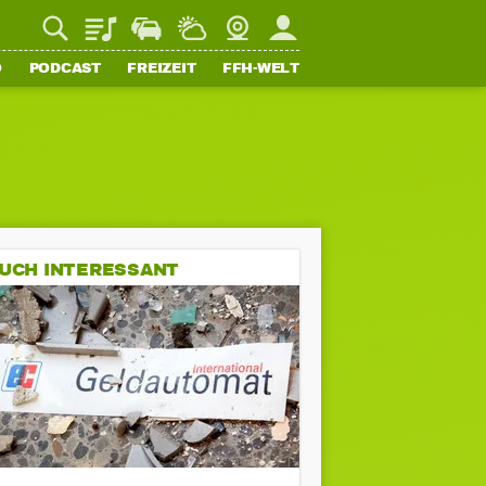
Playlist
Staupilot
Wetter
Webcam
Mein FFH
O
PODCAST
FREIZEIT
FFH-WELT
UCH INTERESSANT