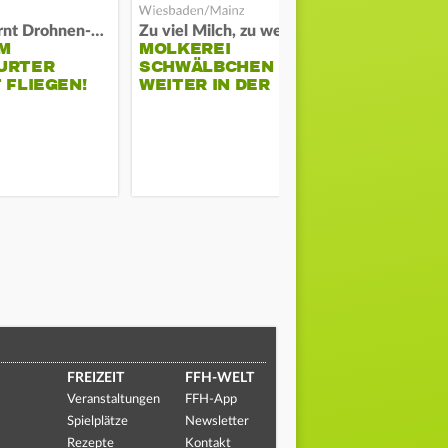
Polizei warnt Drohnen-Besitzer
Zu viel Milch, zu wenig Abnehme
M
MOLKEREI
STADTRAT
URTER
SCHWÄLBCHEN
WIEDER F
 FLIEGEN!
WEITER IN DER
SCHLAGZE
KRISE
FREIZEIT
FFH-WELT
Veranstaltungen
FFH-App
Spielplätze
Newsletter
Rezepte
Kontakt