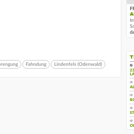
F
A
I
S
d
T
prengung
Fahndung
Lindenfels (Odenwald)
2
L
A
R
S
O