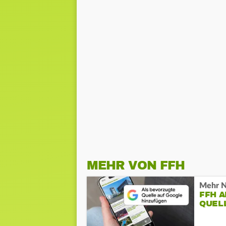
MEHR VON FFH
Mehr N
FFH 
QUEL