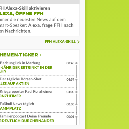
FH Alexa-Skill aktivieren
LEXA, ÖFFNE FFH
mmer die neuesten News auf dem
mart-Speaker:
Alexa, frage FFH nach
en Nachrichten
.
FFH ALEXA-SKILL
HEMEN-TICKER
Badeunglück in Marburg
08:43
3-JÄHRIGER ERTRINKT IN DER
AHN
Der tägliche Börsen-Shot
04:59
LLES AUF AKTIEN
Kriegsreporter Paul Ronzheimer
04:00
ONZHEIMER
Fußball News täglich
00:05
TAMMPLATZ
Familienpodcast Deine Freunde
00:01
RDENTLICH DURCHEINANDER