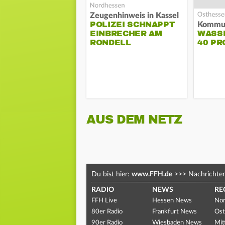
Zeugenhinweis in Kassel
POLIZEI SCHNAPPT
EINBRECHER AM
WASS
RONDELL
40 PR
AUS DEM NETZ
Du bist hier:
www.FFH.de
>>>
Nachrichte
RADIO
NEWS
RE
FFH Live
Hessen News
Nor
80er Radio
Frankfurt News
Ost
90er Radio
Wiesbaden News
Mit