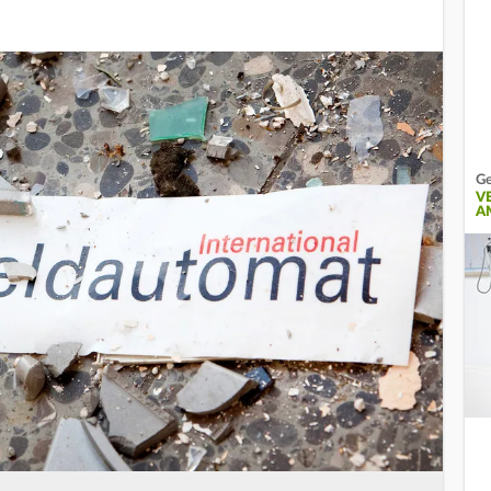
Ge
V
A