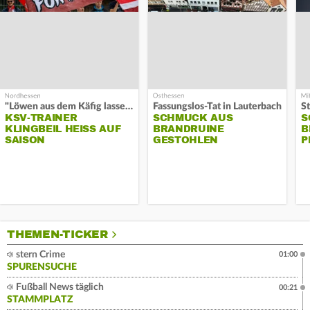
"Löwen aus dem Käfig lassen"
Fassungslos-Tat in Lauterbach
KSV-TRAINER
SCHMUCK AUS
S
KLINGBEIL HEISS AUF S
BRANDRUINE
B
AISON
GESTOHLEN
P
THEMEN-TICKER
stern Crime
01:00
SPURENSUCHE
Fußball News täglich
00:21
STAMMPLATZ