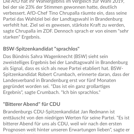
Die AfD hat ihr Wahlergebnis im Vergleich zur Wahl 2019,
bei der sie 23% der Stimmen gewonnen hatte, deutlich
verbessert. AfD-Chef Tino Chrupalla räumte ein, dass seine
Partei das Wahlziel bei der Landtagswahl in Brandenburg
verfehlt hat. Ziel sei es gewesen, stärkste Kraft zu werden,
sagte Chrupalla im ZDF. Dennoch sprach er von einem "sehr
starken" Ergebnis.
BSW-Spitzenkandidat "sprachlos"
Das Bündnis Sahra Wagenknecht (BSW) sieht sein
zweistelliges Ergebnis bei der Landtagswahl in Brandenburg
als Signal, dass es sich als neue Partei etabliert hat. BSW-
Spitzenkandidat Robert Crumbach, erinnerte daran, dass der
Landesverband in Brandenburg erst vor fünf Monaten
gegründet worden sei. "Das ist ein ganz großartiges
Ergebnis", sagte Crumbach. "Ich bin sprachlos."
"Bitterer Abend" für CDU
Brandenburgs CDU-Spitzenkandidat Jan Redmann ist
enttäuscht von den niedrigen Werten für seine Partei. "Es ist
bitterer Abend für uns als CDU, weil wir nach den ersten
Prognosen weit hinter unseren Erwartungen lieben", sagte er