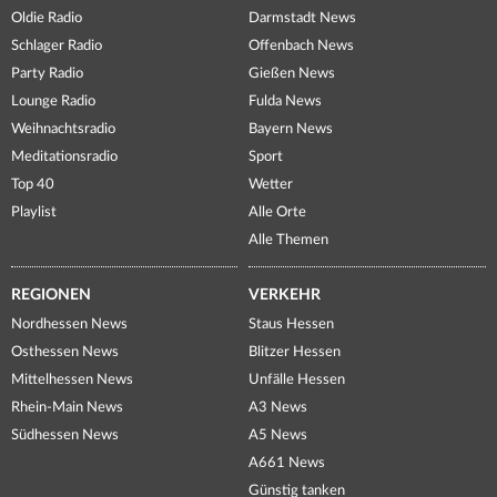
Oldie Radio
Darmstadt News
Schlager Radio
Offenbach News
Party Radio
Gießen News
Lounge Radio
Fulda News
Weihnachtsradio
Bayern News
Meditationsradio
Sport
Top 40
Wetter
Playlist
Alle Orte
Alle Themen
REGIONEN
VERKEHR
Nordhessen News
Staus Hessen
Osthessen News
Blitzer Hessen
Mittelhessen News
Unfälle Hessen
Rhein-Main News
A3 News
Südhessen News
A5 News
A661 News
Günstig tanken