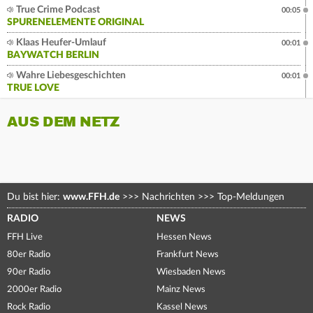
True Crime Podcast
00:05
SPURENELEMENTE ORIGINAL
Klaas Heufer-Umlauf
00:01
BAYWATCH BERLIN
Wahre Liebesgeschichten
00:01
TRUE LOVE
AUS DEM NETZ
Du bist hier:
www.FFH.de
>>>
Nachrichten
>>>
Top-Meldungen
RADIO
NEWS
FFH Live
Hessen News
80er Radio
Frankfurt News
90er Radio
Wiesbaden News
2000er Radio
Mainz News
Rock Radio
Kassel News