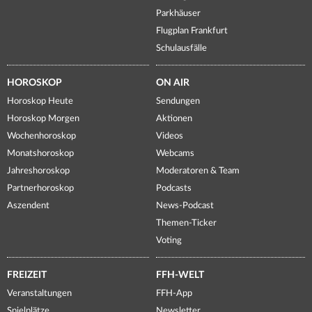
Parkhäuser
Flugplan Frankfurt
Schulausfälle
HOROSKOP
ON AIR
Horoskop Heute
Sendungen
Horoskop Morgen
Aktionen
Wochenhoroskop
Videos
Monatshoroskop
Webcams
Jahreshoroskop
Moderatoren & Team
Partnerhoroskop
Podcasts
Aszendent
News-Podcast
Themen-Ticker
Voting
FREIZEIT
FFH-WELT
Veranstaltungen
FFH-App
Spielplätze
Newsletter