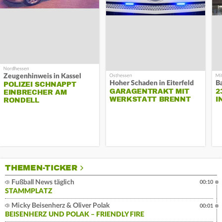
Zeugenhinweis in Kassel
Hoher Schaden in Eiterfeld
B
POLIZEI SCHNAPPT
GARAGENTRAKT MIT
2
EINBRECHER AM
WERKSTATT BRENNT
I
RONDELL
THEMEN-TICKER
Fußball News täglich
00:10
STAMMPLATZ
Micky Beisenherz & Oliver Polak
00:01
BEISENHERZ UND POLAK – FRIENDLY FIRE