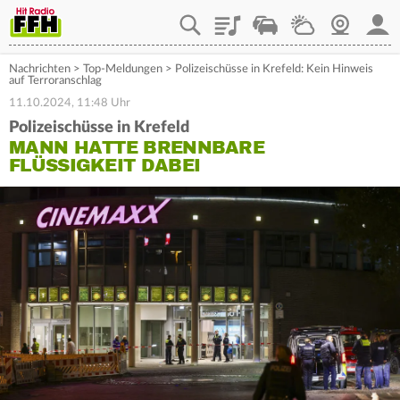
Playlist
Staupilot
Wetter
Webcam
Mein
Nachrichten
>
Top-Meldungen
>
Polizeischüsse in Krefeld: Kein Hinweis
auf Terroranschlag
11.10.2024, 11:48 Uhr
Polizeischüsse in Krefeld
MANN HATTE BRENNBARE
FLÜSSIGKEIT DABEI