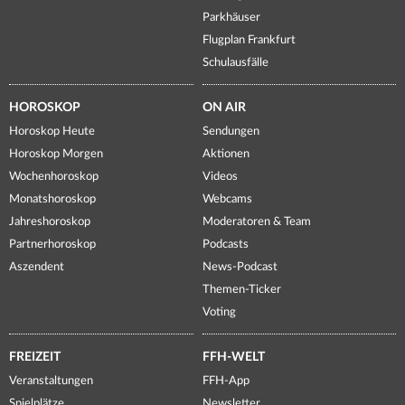
Parkhäuser
Flugplan Frankfurt
Schulausfälle
HOROSKOP
ON AIR
Horoskop Heute
Sendungen
Horoskop Morgen
Aktionen
Wochenhoroskop
Videos
Monatshoroskop
Webcams
Jahreshoroskop
Moderatoren & Team
Partnerhoroskop
Podcasts
Aszendent
News-Podcast
Themen-Ticker
Voting
FREIZEIT
FFH-WELT
Veranstaltungen
FFH-App
Spielplätze
Newsletter