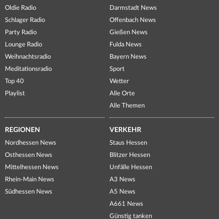
Oldie Radio
Darmstadt News
Schlager Radio
Offenbach News
Party Radio
Gießen News
Lounge Radio
Fulda News
Weihnachtsradio
Bayern News
Meditationsradio
Sport
Top 40
Wetter
Playlist
Alle Orte
Alle Themen
REGIONEN
VERKEHR
Nordhessen News
Staus Hessen
Osthessen News
Blitzer Hessen
Mittelhessen News
Unfälle Hessen
Rhein-Main News
A3 News
Südhessen News
A5 News
A661 News
Günstig tanken