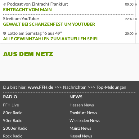
Podcast von Eintracht Frankfurt
00:00
EINTRACHT VOM MAIN
Streit um YouTuber
22:40
GEWALT BEI SCHANZENFEST UM YOUTUBER
Lotto am Samstag "6 aus 49"
20:00
ALLE GEWINNZAHLEN ZUM AKTUELLEN SPIEL
AUS DEM NETZ
Du bist hier:
www.FFH.de
>>>
Nachrichten
>>>
Top-Meldungen
RADIO
NEWS
FFH Live
Hessen News
80er Radio
Frankfurt News
90er Radio
Wiesbaden News
2000er Radio
Mainz News
Rock Radio
Kassel News