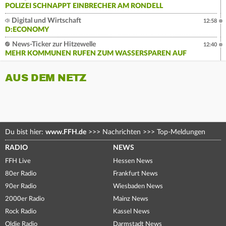
POLIZEI SCHNAPPT EINBRECHER AM RONDELL
Digital und Wirtschaft
12:58
D:ECONOMY
News-Ticker zur Hitzewelle
12:40
MEHR KOMMUNEN RUFEN ZUM WASSERSPAREN AUF
AUS DEM NETZ
Du bist hier:
www.FFH.de
>>>
Nachrichten
>>>
Top-Meldungen
RADIO
NEWS
FFH Live
Hessen News
80er Radio
Frankfurt News
90er Radio
Wiesbaden News
2000er Radio
Mainz News
Rock Radio
Kassel News
Oldie Radio
Darmstadt News