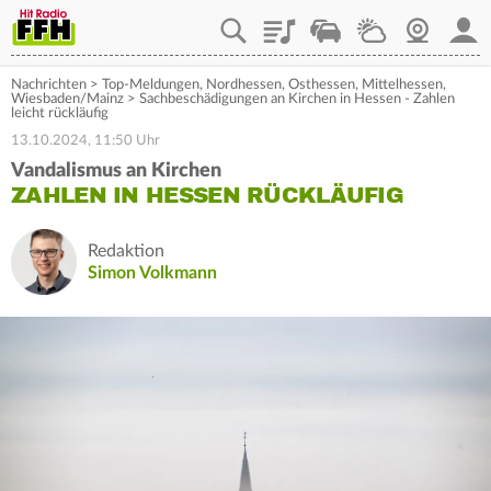
Playlist
Staupilot
Wetter
Webcam
Mein
Nachrichten
>
Top-Meldungen
,
Nordhessen
,
Osthessen
,
Mittelhessen
,
Wiesbaden/Mainz
>
Sachbeschädigungen an Kirchen in Hessen - Zahlen
leicht rückläufig
13.10.2024, 11:50 Uhr
Vandalismus an Kirchen
ZAHLEN IN HESSEN RÜCKLÄUFIG
Redaktion
Simon Volkmann