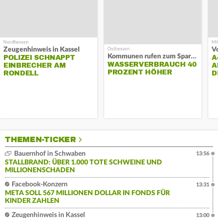
Zeugenhinweis in Kassel
Kommunen rufen zum Sparen auf
POLIZEI SCHNAPPT
A
WASSERVERBRAUCH 40
EINBRECHER AM
A
PROZENT HÖHER
RONDELL
D
THEMEN-TICKER
Bauernhof in Schwaben
13:56
STALLBRAND: ÜBER 1.000 TOTE SCHWEINE UND
MILLIONENSCHADEN
Facebook-Konzern
13:31
META SOLL 567 MILLIONEN DOLLAR IN FONDS FÜR
KINDER ZAHLEN
Zeugenhinweis in Kassel
13:00