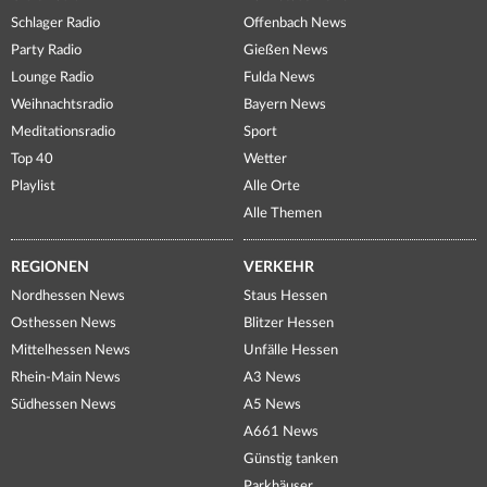
Schlager Radio
Offenbach News
Party Radio
Gießen News
Lounge Radio
Fulda News
Weihnachtsradio
Bayern News
Meditationsradio
Sport
Top 40
Wetter
Playlist
Alle Orte
Alle Themen
REGIONEN
VERKEHR
Nordhessen News
Staus Hessen
Osthessen News
Blitzer Hessen
Mittelhessen News
Unfälle Hessen
Rhein-Main News
A3 News
Südhessen News
A5 News
A661 News
Günstig tanken
Parkhäuser