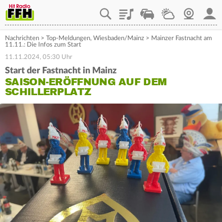
Playlist
Staupilot
Wetter
Webcam
Mein
Nachrichten
>
Top-Meldungen
,
Wiesbaden/Mainz
>
Mainzer Fastnacht am
11.11.: Die Infos zum Start
11.11.2024, 05:30 Uhr
Start der Fastnacht in Mainz
SAISON-ERÖFFNUNG AUF DEM
SCHILLERPLATZ