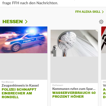
frage FFH nach den Nachrichten
.
FFH ALEXA-SKILL
HESSEN
Zeugenhinweis in Kassel
Kommunen rufen zum Sparen auf
POLIZEI SCHNAPPT
A
WASSERVERBRAUCH 40
EINBRECHER AM
A
PROZENT HÖHER
RONDELL
D