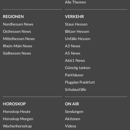
Alle Themen
REGIONEN
VERKEHR
Nordhessen News
Staus Hessen
Osthessen News
Blitzer Hessen
Mittelhessen News
Unfälle Hessen
Rhein-Main News
A3 News
Südhessen News
A5 News
A661 News
Günstig tanken
Parkhäuser
Flugplan Frankfurt
Schulausfälle
HOROSKOP
ON AIR
Horoskop Heute
Sendungen
Horoskop Morgen
Aktionen
Wochenhoroskop
Videos