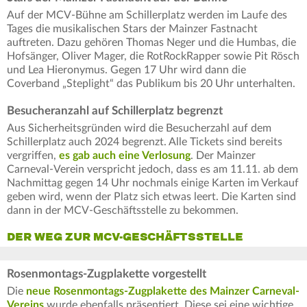
Auf der MCV-Bühne am Schillerplatz werden im Laufe des
Tages die musikalischen Stars der Mainzer Fastnacht
auftreten. Dazu gehören Thomas Neger und die Humbas, die
Hofsänger, Oliver Mager, die RotRockRapper sowie Pit Rösch
und Lea Hieronymus. Gegen 17 Uhr wird dann die
Coverband „Steplight“ das Publikum bis 20 Uhr unterhalten.
Besucheranzahl auf Schillerplatz begrenzt
Aus Sicherheitsgründen wird die Besucherzahl auf dem
Schillerplatz auch 2024 begrenzt. Alle Tickets sind bereits
vergriffen,
es gab auch eine Verlosung
. Der Mainzer
Carneval-Verein verspricht jedoch, dass es am 11.11. ab dem
Nachmittag gegen 14 Uhr nochmals einige Karten im Verkauf
geben wird, wenn der Platz sich etwas leert. Die Karten sind
dann in der MCV-Geschäftsstelle zu bekommen.
DER WEG ZUR MCV-GESCHÄFTSSTELLE
Rosenmontags-Zugplakette vorgestellt
Die
neue Rosenmontags-Zugplakette des Mainzer Carneval-
Vereins
wurde ebenfalls präsentiert. Diese sei eine wichtige