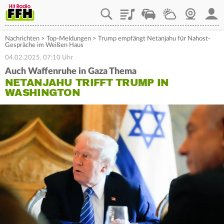
Playlist
Staupilot
Wetter
Webcam
Mein
Nachrichten
>
Top-Meldungen
>
Trump empfängt Netanjahu für Nahost-
Gespräche im Weißen Haus
04.02.2025, 07:10 Uhr
Auch Waffenruhe in Gaza Thema
NETANJAHU TRIFFT TRUMP IN
WASHINGTON