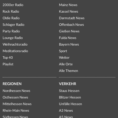
2000er Radio
Mainz News
Rock Radio
Kassel News
Oldie Radio
Darmstadt News
Schlager Radio
Offenbach News
Party Radio
Gießen News
Lounge Radio
Fulda News
Weihnachtsradio
Bayern News
Meditationsradio
Sport
Top 40
Wetter
Playlist
Alle Orte
Alle Themen
REGIONEN
VERKEHR
Nordhessen News
Staus Hessen
Osthessen News
Blitzer Hessen
Mittelhessen News
Unfälle Hessen
Rhein-Main News
A3 News
Südhessen News
A5 News