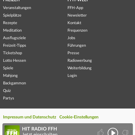
FREIZEIT
FFH-WELT
Veranstaltungen
FFH-App
Spielplätze
Newsletter
Rezepte
Kontakt
Meditation
Frequenzen
Ausflugsziele
Jobs
Freizeit-Tipps
Führungen
Ticketshop
Presse
Lotto Hessen
Radiowerbung
Spiele
Weiterbildung
Mahjong
Login
Backgammon
Quiz
Partys
Impressum und Datenschutz
Cookie-Einstellungen
HIT RADIO FFH
Jetzt einschalten