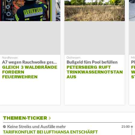
A7 wegen Rauchwolke gesperrt
Bußgeld fürs Pool befüllen
GLEICH 3 WALDBRÄNDE
PETERSBERG RUFT
F
FORDERN
TRINKWASSERNOTSTAND
W
FEUERWEHREN
AUS
S
THEMEN-TICKER
Keine Streiks und Ausfälle mehr
21:00
TARIFKONFLIKT BEI LUFTHANSA ENTSCHÄRFT