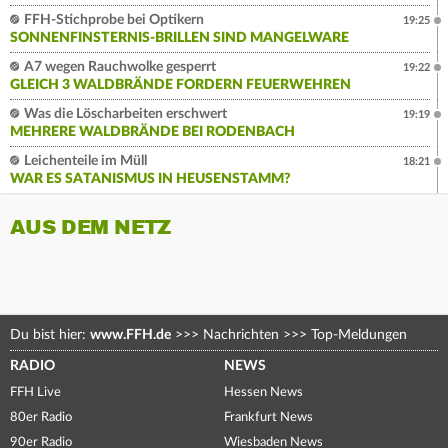
FFH-Stichprobe bei Optikern
19:25
SONNENFINSTERNIS-BRILLEN SIND MANGELWARE
A7 wegen Rauchwolke gesperrt
19:22
GLEICH 3 WALDBRÄNDE FORDERN FEUERWEHREN
Was die Löscharbeiten erschwert
19:19
MEHRERE WALDBRÄNDE BEI RODENBACH
Leichenteile im Müll
18:21
WAR ES SATANISMUS IN HEUSENSTAMM?
AUS DEM NETZ
Du bist hier:
www.FFH.de
>>>
Nachrichten
>>>
Top-Meldungen
RADIO
NEWS
FFH Live
Hessen News
80er Radio
Frankfurt News
90er Radio
Wiesbaden News