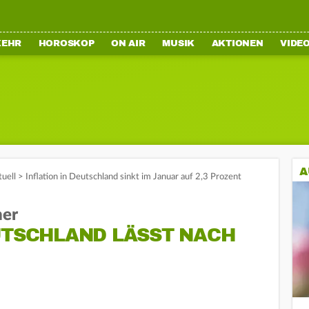
KEHR
HOROSKOP
ON AIR
MUSIK
AKTIONEN
VIDE
A
tuell
>
Inflation in Deutschland sinkt im Januar auf 2,3 Prozent
her
UTSCHLAND LÄSST NACH