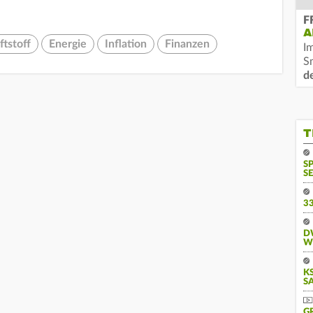
F
A
ftstoff
Energie
Inflation
Finanzen
I
S
d
T
S
SE
3
D
W
KS
A
G