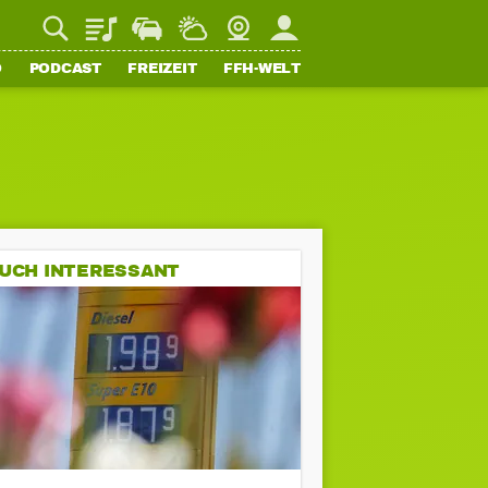
Playlist
Staupilot
Wetter
Webcam
Mein FFH
O
PODCAST
FREIZEIT
FFH-WELT
UCH INTERESSANT