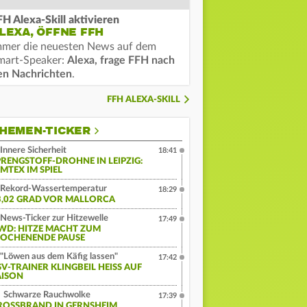
FH Alexa-Skill aktivieren
LEXA, ÖFFNE FFH
mmer die neuesten News auf dem
mart-Speaker:
Alexa, frage FFH nach
en Nachrichten
.
FFH ALEXA-SKILL
HEMEN-TICKER
Innere Sicherheit
18:41
PRENGSTOFF-DROHNE IN LEIPZIG:
MTEX IM SPIEL
Rekord-Wassertemperatur
18:29
3,02 GRAD VOR MALLORCA
News-Ticker zur Hitzewelle
17:49
WD: HITZE MACHT ZUM
OCHENENDE PAUSE
"Löwen aus dem Käfig lassen"
17:42
V-TRAINER KLINGBEIL HEISS AUF S
ISON
Schwarze Rauchwolke
17:39
ROSSBRAND IN GERNSHEIM