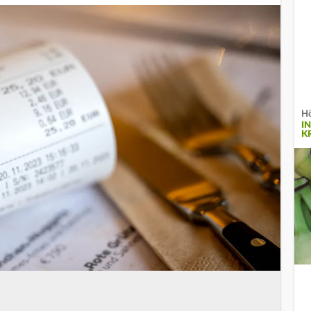
Hö
I
K