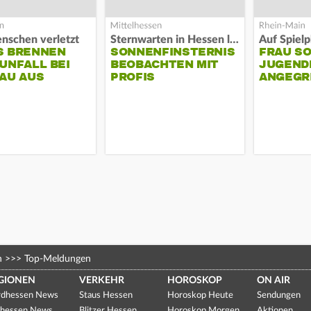
nschen verletzt
Sternwarten in Hessen laden ein
S BRENNEN
SONNENFINSTERNIS
FRAU S
UNFALL BEI
BEOBACHTEN MIT
JUGEND
AU AUS
PROFIS
ANGEGR
HABEN
n
>>>
Top-Meldungen
GIONEN
VERKEHR
HOROSKOP
ON AIR
dhessen News
Staus Hessen
Horoskop Heute
Sendungen
hessen News
Blitzer Hessen
Horoskop Morgen
Aktionen