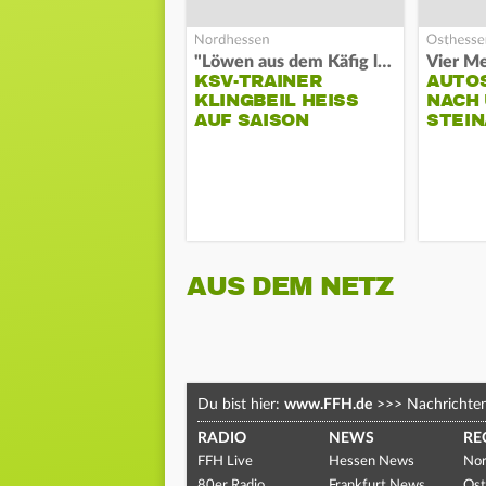
"Löwen aus dem Käfig lassen"
Vier Me
KSV-TRAINER
AUTO
KLINGBEIL HEISS A
NACH 
UF SAISON
STEIN
AUS DEM NETZ
Du bist hier:
www.FFH.de
>>>
Nachrichte
RADIO
NEWS
RE
FFH Live
Hessen News
Nor
80er Radio
Frankfurt News
Ost