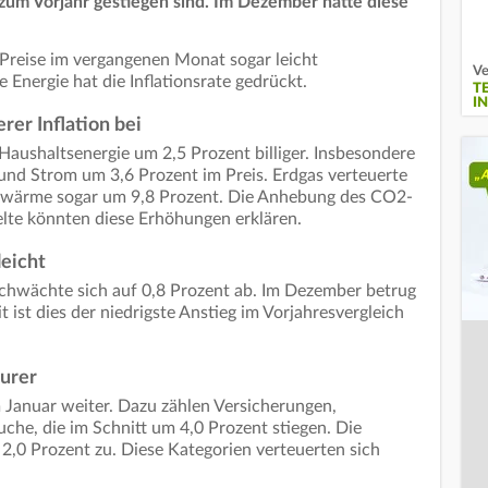
 zum Vorjahr gestiegen sind. Im Dezember hatte diese
Preise im vergangenen Monat sogar leicht
Ve
 Energie hat die Inflationsrate gedrückt.
T
I
rer Inflation bei
Haushaltsenergie um 2,5 Prozent billiger. Insbesondere
 und Strom um 3,6 Prozent im Preis. Erdgas verteuerte
rnwärme sogar um 9,8 Prozent. Die Anhebung des CO2-
lte könnten diese Erhöhungen erklären.
leicht
schwächte sich auf 0,8 Prozent ab. Im Dezember betrug
ist dies der niedrigste Anstieg im Vorjahresvergleich
urer
m Januar weiter. Dazu zählen Versicherungen,
he, die im Schnitt um 4,0 Prozent stiegen. Die
 2,0 Prozent zu. Diese Kategorien verteuerten sich