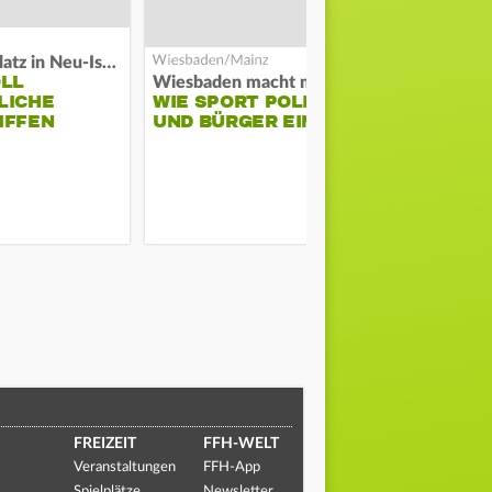
Auf Spielplatz in Neu-Isenburg
OLL
Wiesbaden macht mobil
Schwarze Ra
LICHE
WIE SPORT POLIZEI
GROSSBRAND
IFFEN
UND BÜRGER EINT
ERNSHEIM
FREIZEIT
FFH-WELT
Veranstaltungen
FFH-App
Spielplätze
Newsletter