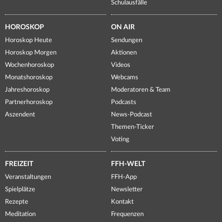
Schulausfälle
HOROSKOP
ON AIR
Horoskop Heute
Sendungen
Horoskop Morgen
Aktionen
Wochenhoroskop
Videos
Monatshoroskop
Webcams
Jahreshoroskop
Moderatoren & Team
Partnerhoroskop
Podcasts
Aszendent
News-Podcast
Themen-Ticker
Voting
FREIZEIT
FFH-WELT
Veranstaltungen
FFH-App
Spielplätze
Newsletter
Rezepte
Kontakt
Meditation
Frequenzen