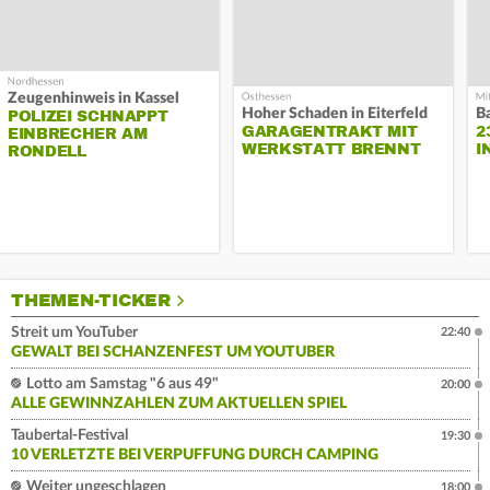
Zeugenhinweis in Kassel
Hoher Schaden in Eiterfeld
B
POLIZEI SCHNAPPT
GARAGENTRAKT MIT
2
EINBRECHER AM
WERKSTATT BRENNT
I
RONDELL
THEMEN-TICKER
Streit um YouTuber
22:40
GEWALT BEI SCHANZENFEST UM YOUTUBER
Lotto am Samstag "6 aus 49"
20:00
ALLE GEWINNZAHLEN ZUM AKTUELLEN SPIEL
Taubertal-Festival
19:30
10 VERLETZTE BEI VERPUFFUNG DURCH CAMPING
Weiter ungeschlagen
18:00