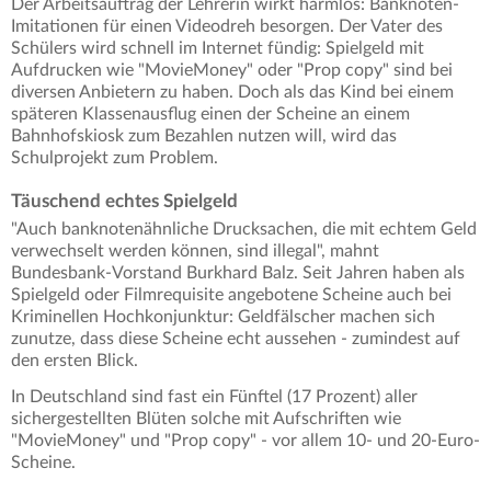
Der Arbeitsauftrag der Lehrerin wirkt harmlos: Banknoten-
Imitationen für einen Videodreh besorgen. Der Vater des
Schülers wird schnell im Internet fündig: Spielgeld mit
Aufdrucken wie "MovieMoney" oder "Prop copy" sind bei
diversen Anbietern zu haben. Doch als das Kind bei einem
späteren Klassenausflug einen der Scheine an einem
Bahnhofskiosk zum Bezahlen nutzen will, wird das
Schulprojekt zum Problem.
Täuschend echtes Spielgeld
"Auch banknotenähnliche Drucksachen, die mit echtem Geld
verwechselt werden können, sind illegal", mahnt
Bundesbank-Vorstand Burkhard Balz. Seit Jahren haben als
Spielgeld oder Filmrequisite angebotene Scheine auch bei
Kriminellen Hochkonjunktur: Geldfälscher machen sich
zunutze, dass diese Scheine echt aussehen - zumindest auf
den ersten Blick.
In Deutschland sind fast ein Fünftel (17 Prozent) aller
sichergestellten Blüten solche mit Aufschriften wie
"MovieMoney" und "Prop copy" - vor allem 10- und 20-Euro-
Scheine.