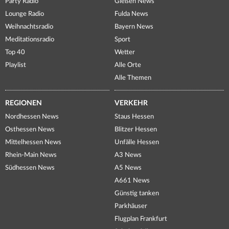
Party Radio
Gießen News
Lounge Radio
Fulda News
Weihnachtsradio
Bayern News
Meditationsradio
Sport
Top 40
Wetter
Playlist
Alle Orte
Alle Themen
REGIONEN
VERKEHR
Nordhessen News
Staus Hessen
Osthessen News
Blitzer Hessen
Mittelhessen News
Unfälle Hessen
Rhein-Main News
A3 News
Südhessen News
A5 News
A661 News
Günstig tanken
Parkhäuser
Flugplan Frankfurt