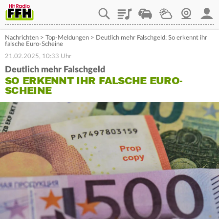
Playlist
Staupilot
Wetter
Webcam
Mein
Nachrichten
>
Top-Meldungen
>
Deutlich mehr Falschgeld: So erkennt ihr
falsche Euro-Scheine
21.02.2025, 10:33 Uhr
Deutlich mehr Falschgeld
SO ERKENNT IHR FALSCHE EURO-
SCHEINE