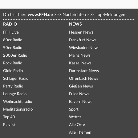
Du bist hier:
www.FFH.de
>>>
Nachrichten
>>>
Top-Meldungen
RADIO
NEWS
FFH Live
Hessen News
80er Radio
Frankfurt News
90er Radio
Wiesbaden News
2000er Radio
Mainz News
Rock Radio
Kassel News
Oldie Radio
Darmstadt News
Schlager Radio
Offenbach News
Party Radio
Gießen News
Lounge Radio
Fulda News
Weihnachtsradio
Bayern News
Meditationsradio
Sport
Top 40
Wetter
Playlist
Alle Orte
Alle Themen