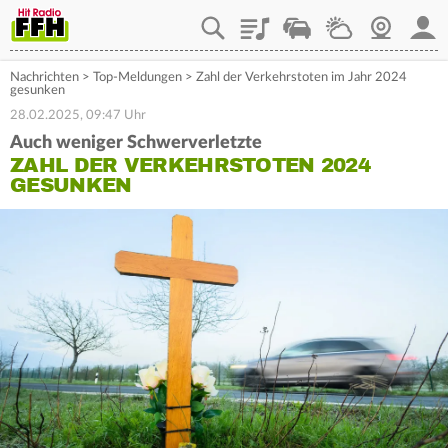
Playlist
Staupilot
Wetter
Webcam
Mein
Nachrichten
>
Top-Meldungen
>
Zahl der Verkehrstoten im Jahr 2024
gesunken
28.02.2025, 09:47 Uhr
Auch weniger Schwerverletzte
ZAHL DER VERKEHRSTOTEN 2024
GESUNKEN