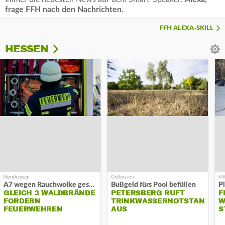
frage FFH nach den Nachrichten
.
FFH ALEXA-SKILL
HESSEN
A7 wegen Rauchwolke gesperrt
Bußgeld fürs Pool befüllen
GLEICH 3 WALDBRÄNDE
PETERSBERG RUFT
F
FORDERN
TRINKWASSERNOTSTAND
W
FEUERWEHREN
AUS
S