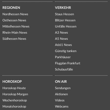
REGIONEN
VERKEHR
Nordhessen News
Staus Hessen
Osthessen News
Blitzer Hessen
Mittelhessen News
Unfälle Hessen
Rhein-Main News
A3 News
Südhessen News
A5 News
A661 News
Günstig tanken
Parkhäuser
Flugplan Frankfurt
Schulausfälle
HOROSKOP
ON AIR
Horoskop Heute
Sendungen
Horoskop Morgen
Aktionen
Wochenhoroskop
Videos
Monatshoroskop
Webcams