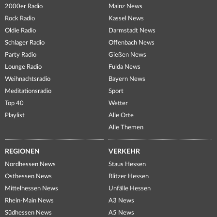
2000er Radio
Mainz News
Rock Radio
Kassel News
Oldie Radio
Darmstadt News
Schlager Radio
Offenbach News
Party Radio
Gießen News
Lounge Radio
Fulda News
Weihnachtsradio
Bayern News
Meditationsradio
Sport
Top 40
Wetter
Playlist
Alle Orte
Alle Themen
REGIONEN
VERKEHR
Nordhessen News
Staus Hessen
Osthessen News
Blitzer Hessen
Mittelhessen News
Unfälle Hessen
Rhein-Main News
A3 News
Südhessen News
A5 News