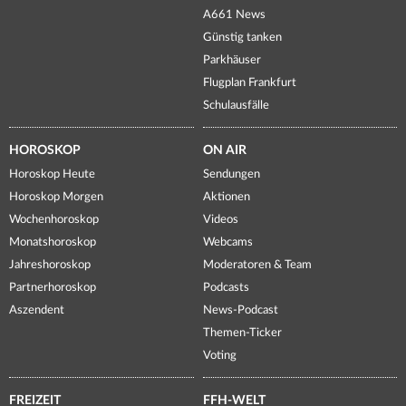
A661 News
Günstig tanken
Parkhäuser
Flugplan Frankfurt
Schulausfälle
HOROSKOP
ON AIR
Horoskop Heute
Sendungen
Horoskop Morgen
Aktionen
Wochenhoroskop
Videos
Monatshoroskop
Webcams
Jahreshoroskop
Moderatoren & Team
Partnerhoroskop
Podcasts
Aszendent
News-Podcast
Themen-Ticker
Voting
FREIZEIT
FFH-WELT