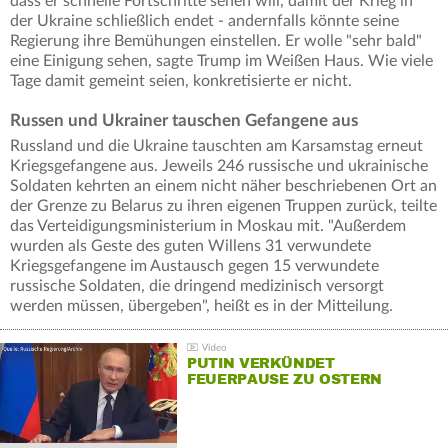
dass er schnelle Fortschritte sehen will, damit der Krieg in
der Ukraine schließlich endet - andernfalls könnte seine
Regierung ihre Bemühungen einstellen. Er wolle "sehr bald"
eine Einigung sehen, sagte Trump im Weißen Haus. Wie viele
Tage damit gemeint seien, konkretisierte er nicht.
Russen und Ukrainer tauschen Gefangene aus
Russland und die Ukraine tauschten am Karsamstag erneut
Kriegsgefangene aus. Jeweils 246 russische und ukrainische
Soldaten kehrten an einem nicht näher beschriebenen Ort an
der Grenze zu Belarus zu ihren eigenen Truppen zurück, teilte
das Verteidigungsministerium in Moskau mit. "Außerdem
wurden als Geste des guten Willens 31 verwundete
Kriegsgefangene im Austausch gegen 15 verwundete
russische Soldaten, die dringend medizinisch versorgt
werden müssen, übergeben", heißt es in der Mitteilung.
PUTIN VERKÜNDET
FEUERPAUSE ZU OSTERN