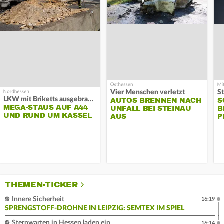
Vier Menschen verletzt
LKW mit Briketts ausgebrannt
AUTOS BRENNEN NACH
S
MEGA-STAUS AUF A44
UNFALL BEI STEINAU
B
UND RUND UM KASSEL
AUS
P
THEMEN-TICKER
Innere Sicherheit
16:19
SPRENGSTOFF-DROHNE IN LEIPZIG: SEMTEX IM SPIEL
Sternwarten in Hessen laden ein
16:14