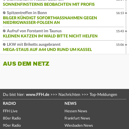
SONNENFINSTERNIS BEOBACHTEN MIT PROFIS
Spitzentreffen in Bonn
16:13
BILGER KÜNDIGT SOFORTMASSNAHMEN GEGEN N
IEDRIGWASSER-FOLGEN AN
Aufruf von Forstamt im Taunus
15:43
KLEINEN KATZEN IM WALD BITTE NICHT HELFEN
LKW mit Briketts ausgebrannt
15:06
MEGA-STAUS AUF A44 UND RUND UM KASSEL
AUS DEM NETZ
Du bist hier:
www.FFH.de
>>>
Nachrichten
>>>
Top-Meldungen
RADIO
NEWS
FFH Live
Hessen News
80er Radio
Frankfurt News
90er Radio
Wiesbaden News