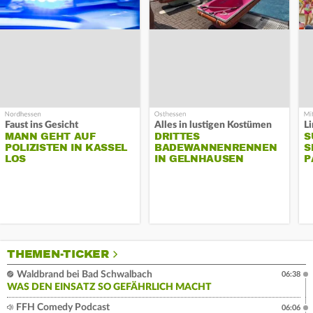
Faust ins Gesicht
Alles in lustigen Kostümen
MANN GEHT AUF
DRITTES
S
POLIZISTEN IN KASSEL
BADEWANNENRENNEN
S
LOS
IN GELNHAUSEN
P
THEMEN-TICKER
Waldbrand bei Bad Schwalbach
06:38
WAS DEN EINSATZ SO GEFÄHRLICH MACHT
FFH Comedy Podcast
06:06