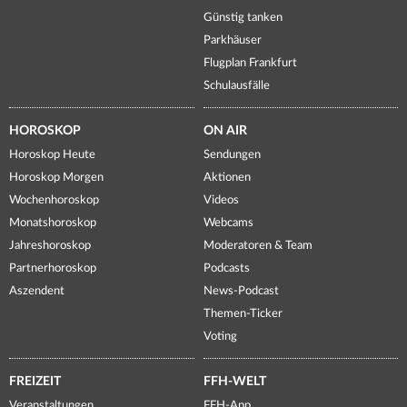
Günstig tanken
Parkhäuser
Flugplan Frankfurt
Schulausfälle
HOROSKOP
ON AIR
Horoskop Heute
Sendungen
Horoskop Morgen
Aktionen
Wochenhoroskop
Videos
Monatshoroskop
Webcams
Jahreshoroskop
Moderatoren & Team
Partnerhoroskop
Podcasts
Aszendent
News-Podcast
Themen-Ticker
Voting
FREIZEIT
FFH-WELT
Veranstaltungen
FFH-App