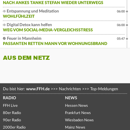
NACH ANKES TANKE STEFAN WIEDER UNTERWEGS
Entspannung und Meditation
06:00
WOHLFÜHLZEIT
Digital Detox kann helfen
06:00
WEG VOM SOCIAL-MEDIA-VERGLEICHSSTRESS
Feuer in Mannheim
05:47
PASSANTEN RETTEN MANN VOR WOHNUNGSBRAND
AUS DEM NETZ
Du bist hier:
www.FFH.de
>>>
Nachrichten
>>>
Top-Meldungen
RADIO
NEWS
FFH Live
Hessen News
80er Radio
Frankfurt News
90er Radio
Wiesbaden News
2000er Radio
Mainz News