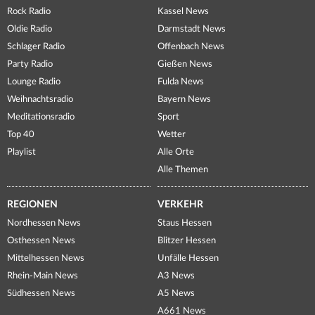
Rock Radio
Kassel News
Oldie Radio
Darmstadt News
Schlager Radio
Offenbach News
Party Radio
Gießen News
Lounge Radio
Fulda News
Weihnachtsradio
Bayern News
Meditationsradio
Sport
Top 40
Wetter
Playlist
Alle Orte
Alle Themen
REGIONEN
VERKEHR
Nordhessen News
Staus Hessen
Osthessen News
Blitzer Hessen
Mittelhessen News
Unfälle Hessen
Rhein-Main News
A3 News
Südhessen News
A5 News
A661 News