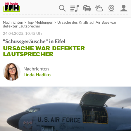
Playlist
Staupilot
Wetter
Webcam
Mein
Nachrichten
>
Top-Meldungen
>
Ursache des Knalls auf Air Base war
defekter Lautsprecher
24.04.2025, 10:45 Uhr
"Schussgeräusche" in Eifel
URSACHE WAR DEFEKTER
LAUTSPRECHER
Nachrichten
Linda Hadiko