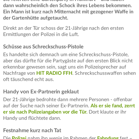
dann wahrscheinlich den Schock ihres Lebens bekommen.
Ein Mann ist kurz nach Mitternacht mit gezogener Waffe in
der Gartenhütte aufgetaucht.
Direkt an der Tür schoss der 21-Jährige nach den ersten
Ermittlungen der Polizei in die Luft.
Schüsse aus Schreckschuss-Pistole
Es handelte sich demnach um eine Schreckschuss-Pistole,
aber das dürfte für die Partygäste auf den ersten Blick nicht
erkennbar gewesen sein, sagt uns ein Polizeisprecher auf
Nachfrage von
HIT RADIO FFH
. Schreckschusswaffen sehen
oft täuschend echt aus.
Handy von Ex-Partnerin geklaut
Der 21-Jährige bedrohte dann mehrere Personen - offenbar
auf der Suche nach seiner Ex-Partnerin.
Als er sie fand, zerrt
er sie nach Polizeiangaben vor die Tür.
Dort klaute er ihr
Handy und flüchtete dann.
Festnahme kurz nach Tat
Die
Polizei
nahm ihn wenig im Rahmen der
Fahndung
fest –