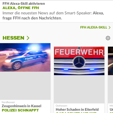
FFH Alexa-Skill aktivieren
ALEXA, ÖFFNE FFH
Immer die neuesten News auf dem Smart-Speaker:
Alexa,
frage FFH nach den Nachrichten
.
FFH ALEXA-SKILL
HESSEN
Zeugenhinweis in Kassel
Hoher Schaden in Eiterfeld
Un
POLIZEI SCHNAPPT