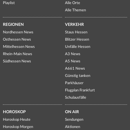
Playlist
Alle Orte
Alle Themen
REGIONEN
VERKEHR
Nordhessen News
Staus Hessen
Osthessen News
Blitzer Hessen
Mittelhessen News
Unfälle Hessen
Rhein-Main News
A3 News
Südhessen News
A5 News
A661 News
Günstig tanken
Parkhäuser
Flugplan Frankfurt
Schulausfälle
HOROSKOP
ON AIR
Horoskop Heute
Sendungen
Horoskop Morgen
Aktionen