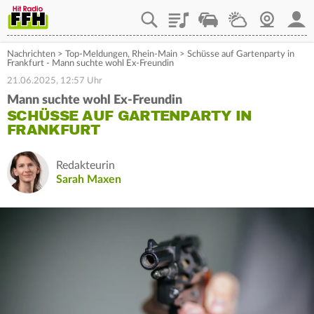
Playlist
Staupilot
Wetter
Webcam
Mein
Nachrichten
>
Top-Meldungen
,
Rhein-Main
>
Schüsse auf Gartenparty in
Frankfurt - Mann suchte wohl Ex-Freundin
21.06.2025, 12:57 Uhr
Mann suchte wohl Ex-Freundin
SCHÜSSE AUF GARTENPARTY IN
FRANKFURT
Redakteurin
Sarah Maxen