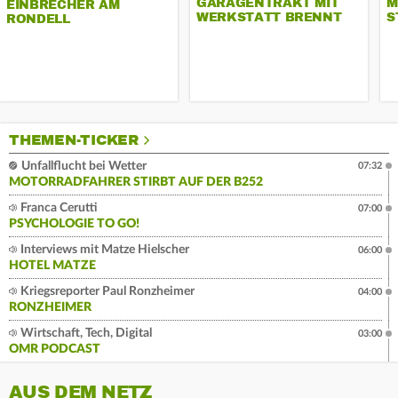
GARAGENTRAKT MIT
M
EINBRECHER AM
WERKSTATT BRENNT
S
RONDELL
THEMEN-TICKER
Unfallflucht bei Wetter
07:32
MOTORRADFAHRER STIRBT AUF DER B252
Franca Cerutti
07:00
PSYCHOLOGIE TO GO!
Interviews mit Matze Hielscher
06:00
HOTEL MATZE
Kriegsreporter Paul Ronzheimer
04:00
RONZHEIMER
Wirtschaft, Tech, Digital
03:00
OMR PODCAST
AUS DEM NETZ