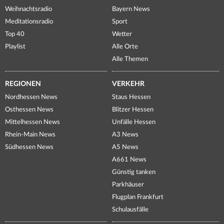
Weihnachtsradio
Bayern News
Meditationsradio
Sport
Top 40
Wetter
Playlist
Alle Orte
Alle Themen
REGIONEN
VERKEHR
Nordhessen News
Staus Hessen
Osthessen News
Blitzer Hessen
Mittelhessen News
Unfälle Hessen
Rhein-Main News
A3 News
Südhessen News
A5 News
A661 News
Günstig tanken
Parkhäuser
Flugplan Frankfurt
Schulausfälle