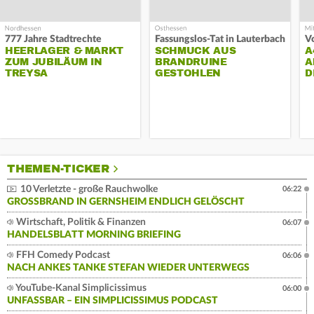
777 Jahre Stadtrechte
Fassungslos-Tat in Lauterbach
HEERLAGER & MARKT
SCHMUCK AUS
A
ZUM JUBILÄUM IN
BRANDRUINE
A
TREYSA
GESTOHLEN
D
THEMEN-TICKER
10 Verletzte - große Rauchwolke
06:22
GROSSBRAND IN GERNSHEIM ENDLICH GELÖSCHT
Wirtschaft, Politik & Finanzen
06:07
HANDELSBLATT MORNING BRIEFING
FFH Comedy Podcast
06:06
NACH ANKES TANKE STEFAN WIEDER UNTERWEGS
YouTube-Kanal Simplicissimus
06:00
UNFASSBAR – EIN SIMPLICISSIMUS PODCAST