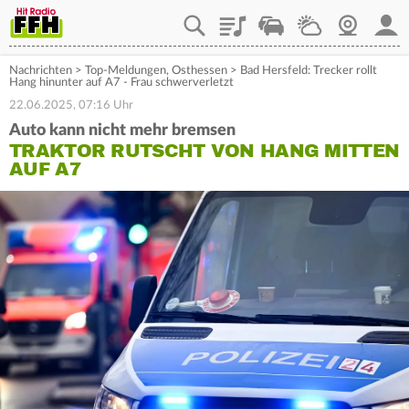
Playlist
Staupilot
Wetter
Webcam
Mein
Nachrichten
>
Top-Meldungen
,
Osthessen
>
Bad Hersfeld: Trecker rollt
Hang hinunter auf A7 - Frau schwerverletzt
22.06.2025, 07:16 Uhr
Auto kann nicht mehr bremsen
TRAKTOR RUTSCHT VON HANG MITTEN
AUF A7