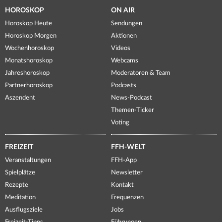
HOROSKOP
ON AIR
Horoskop Heute
Sendungen
Horoskop Morgen
Aktionen
Wochenhoroskop
Videos
Monatshoroskop
Webcams
Jahreshoroskop
Moderatoren & Team
Partnerhoroskop
Podcasts
Aszendent
News-Podcast
Themen-Ticker
Voting
FREIZEIT
FFH-WELT
Veranstaltungen
FFH-App
Spielplätze
Newsletter
Rezepte
Kontakt
Meditation
Frequenzen
Ausflugsziele
Jobs