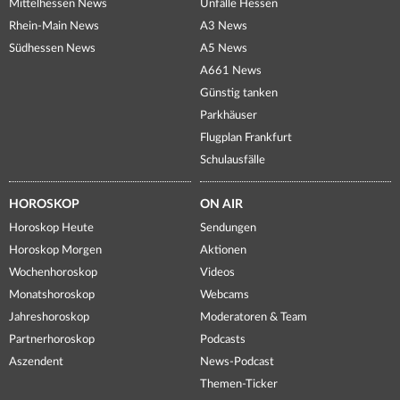
Mittelhessen News
Unfälle Hessen
Rhein-Main News
A3 News
Südhessen News
A5 News
A661 News
Günstig tanken
Parkhäuser
Flugplan Frankfurt
Schulausfälle
HOROSKOP
ON AIR
Horoskop Heute
Sendungen
Horoskop Morgen
Aktionen
Wochenhoroskop
Videos
Monatshoroskop
Webcams
Jahreshoroskop
Moderatoren & Team
Partnerhoroskop
Podcasts
Aszendent
News-Podcast
Themen-Ticker