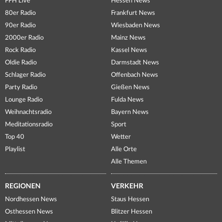
FFH Live
Hessen News
80er Radio
Frankfurt News
90er Radio
Wiesbaden News
2000er Radio
Mainz News
Rock Radio
Kassel News
Oldie Radio
Darmstadt News
Schlager Radio
Offenbach News
Party Radio
Gießen News
Lounge Radio
Fulda News
Weihnachtsradio
Bayern News
Meditationsradio
Sport
Top 40
Wetter
Playlist
Alle Orte
Alle Themen
REGIONEN
VERKEHR
Nordhessen News
Staus Hessen
Osthessen News
Blitzer Hessen