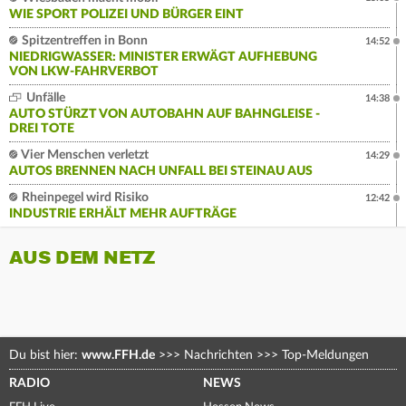
WIE SPORT POLIZEI UND BÜRGER EINT
Spitzentreffen in Bonn
14:52
NIEDRIGWASSER: MINISTER ERWÄGT AUFHEBUNG
VON LKW-FAHRVERBOT
Unfälle
14:38
AUTO STÜRZT VON AUTOBAHN AUF BAHNGLEISE -
DREI TOTE
Vier Menschen verletzt
14:29
AUTOS BRENNEN NACH UNFALL BEI STEINAU AUS
Rheinpegel wird Risiko
12:42
INDUSTRIE ERHÄLT MEHR AUFTRÄGE
AUS DEM NETZ
Du bist hier:
www.FFH.de
>>>
Nachrichten
>>>
Top-Meldungen
RADIO
NEWS