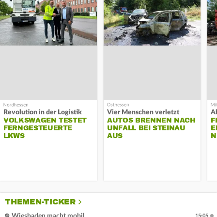
Revolution in der Logistik
Vier Menschen verletzt
A
VOLKSWAGEN TESTET
AUTOS BRENNEN NACH
F
FERNGESTEUERTE
UNFALL BEI STEINAU
E
LKWS
AUS
N
THEMEN-TICKER
Wiesbaden macht mobil
15:05