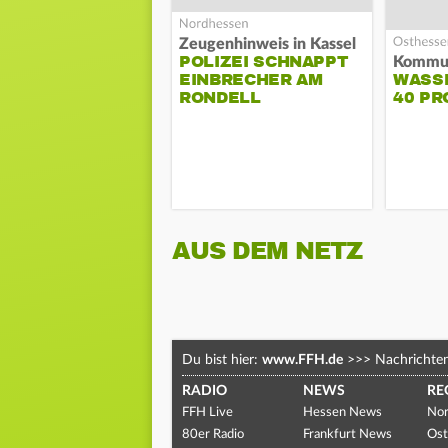
Zeugenhinweis in Kassel
POLIZEI SCHNAPPT
EINBRECHER AM
WASS
RONDELL
40 PR
AUS DEM NETZ
Du bist hier:
www.FFH.de
>>>
Nachrichte
RADIO
NEWS
RE
FFH Live
Hessen News
Nor
80er Radio
Frankfurt News
Ost