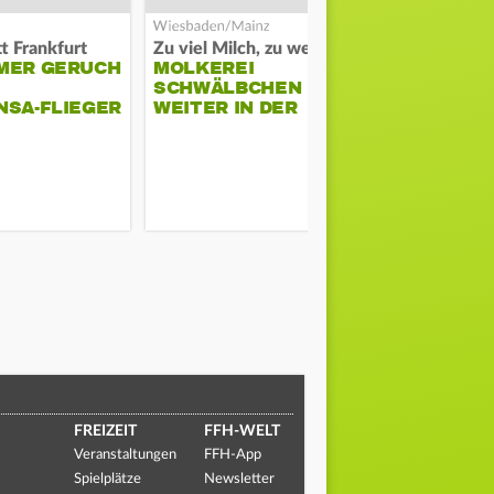
t Frankfurt
Zu viel Milch, zu wenig Abnehme
MER GERUCH
MOLKEREI
STADTRAT
SCHWÄLBCHEN
WIEDER F
NSA-FLIEGER
WEITER IN DER
SCHLAGZE
KRISE
FREIZEIT
FFH-WELT
Veranstaltungen
FFH-App
Spielplätze
Newsletter