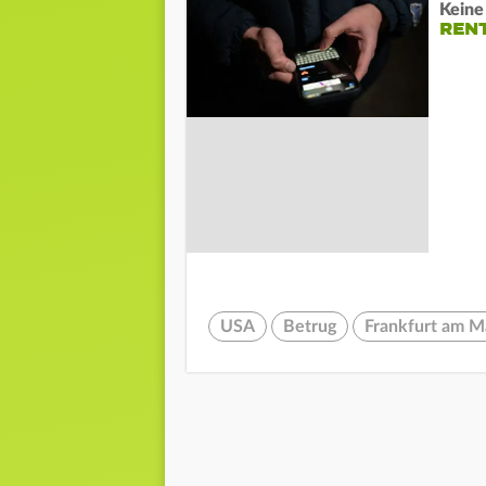
Keine
REN
USA
Betrug
Frankfurt am M