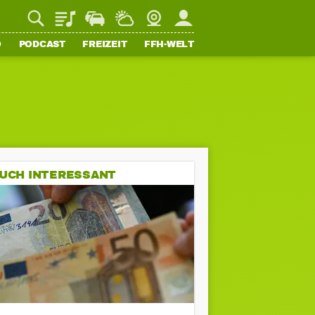
Playlist
Staupilot
Wetter
Webcam
Mein FFH
O
PODCAST
FREIZEIT
FFH-WELT
UCH INTERESSANT