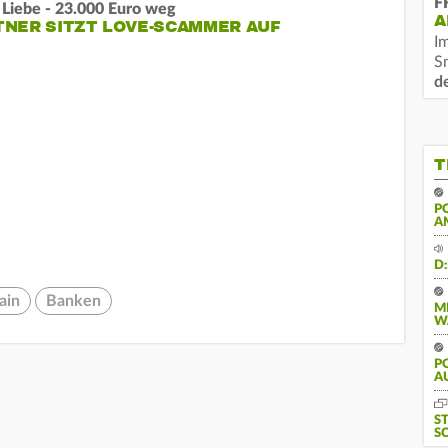
F
 Liebe - 23.000 Euro weg
A
TNER SITZT LOVE-SCAMMER AUF
I
S
d
T
P
A
D
ain
Banken
M
W
PO
U
S
S