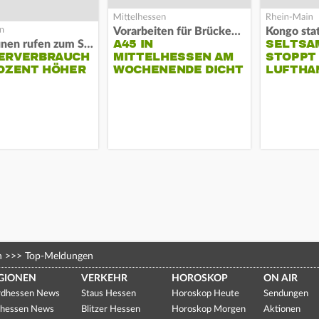
Vorarbeiten für Brücken-Neubau
Kongo stat
A45 IN
SELTSA
Kommunen rufen zum Sparen auf
ERVERBRAUCH
MITTELHESSEN AM
STOPPT
OZENT HÖHER
WOCHENENDE DICHT
LUFTHA
n
>>>
Top-Meldungen
GIONEN
VERKEHR
HOROSKOP
ON AIR
dhessen News
Staus Hessen
Horoskop Heute
Sendungen
hessen News
Blitzer Hessen
Horoskop Morgen
Aktionen