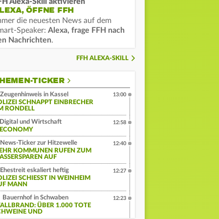
FH Alexa-Skill aktivieren
LEXA, ÖFFNE FFH
mmer die neuesten News auf dem
mart-Speaker:
Alexa, frage FFH nach
en Nachrichten
.
FFH ALEXA-SKILL
HEMEN-TICKER
Zeugenhinweis in Kassel
13:00
OLIZEI SCHNAPPT EINBRECHER
M RONDELL
Digital und Wirtschaft
12:58
:ECONOMY
News-Ticker zur Hitzewelle
12:40
EHR KOMMUNEN RUFEN ZUM
ASSERSPAREN AUF
Ehestreit eskaliert heftig
12:27
LIZEI SCHIESST IN WEINHEIM A
F MANN
Bauernhof in Schwaben
12:23
TALLBRAND: ÜBER 1.000 TOTE
CHWEINE UND