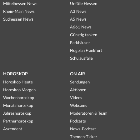
Mittelhessen News
Unfälle Hessen
Rhein-Main News
A3 News
Südhessen News
A5 News
A661 News
Günstig tanken
Parkhäuser
Flugplan Frankfurt
Schulausfälle
HOROSKOP
ON AIR
Horoskop Heute
Sendungen
Horoskop Morgen
Aktionen
Wochenhoroskop
Videos
Monatshoroskop
Webcams
Jahreshoroskop
Moderatoren & Team
Partnerhoroskop
Podcasts
Aszendent
News-Podcast
Themen-Ticker