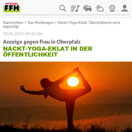
Playlist
Staupilot
Wetter
Webcam
Mein
Nachrichten
>
Top-Meldungen
>
Nackt-Yoga-Eklat: Oberpfälzerin wird
angezeigt
10.09.2025, 09:42 Uhr
Anzeige gegen Frau in Oberpfalz
NACKT-YOGA-EKLAT IN DER
ÖFFENTLICHKEIT