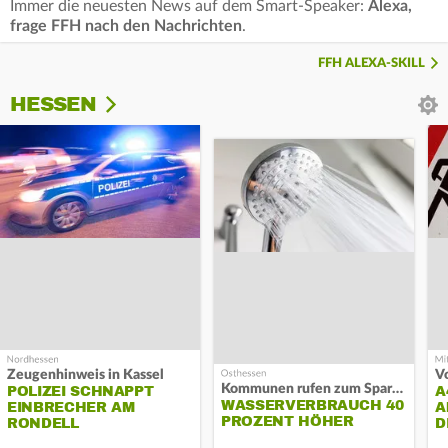
Immer die neuesten News auf dem Smart-Speaker:
Alexa,
frage FFH nach den Nachrichten
.
FFH ALEXA-SKILL
HESSEN
Zeugenhinweis in Kassel
Kommunen rufen zum Sparen auf
POLIZEI SCHNAPPT
A
WASSERVERBRAUCH 40
EINBRECHER AM
A
PROZENT HÖHER
RONDELL
D