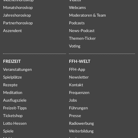
Wochenhoroskop
Videos
Monatshoroskop
Webcams
Jahreshoroskop
Moderatoren & Team
Partnerhoroskop
Podcasts
Aszendent
News-Podcast
Themen-Ticker
Voting
FREIZEIT
FFH-WELT
Veranstaltungen
FFH-App
Spielplätze
Newsletter
Rezepte
Kontakt
Meditation
Frequenzen
Ausflugsziele
Jobs
Freizeit-Tipps
Führungen
Ticketshop
Presse
Lotto Hessen
Radiowerbung
Spiele
Weiterbildung