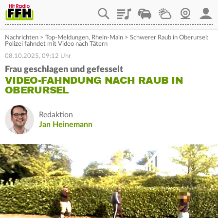
Playlist
Staupilot
Wetter
Webcam
Mein
Nachrichten
>
Top-Meldungen
,
Rhein-Main
>
Schwerer Raub in Oberursel:
Polizei fahndet mit Video nach Tätern
08.10.2025, 09:12 Uhr
Frau geschlagen und gefesselt
VIDEO-FAHNDUNG NACH RAUB IN
OBERURSEL
Redaktion
Jan Heinemann