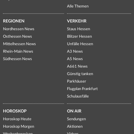
Alle Themen
REGIONEN
VERKEHR
Nordhessen News
Staus Hessen
Osthessen News
Blitzer Hessen
Mittelhessen News
Unfälle Hessen
Rhein-Main News
A3 News
Südhessen News
A5 News
A661 News
Günstig tanken
Parkhäuser
Flugplan Frankfurt
Schulausfälle
HOROSKOP
ON AIR
Horoskop Heute
Sendungen
Horoskop Morgen
Aktionen