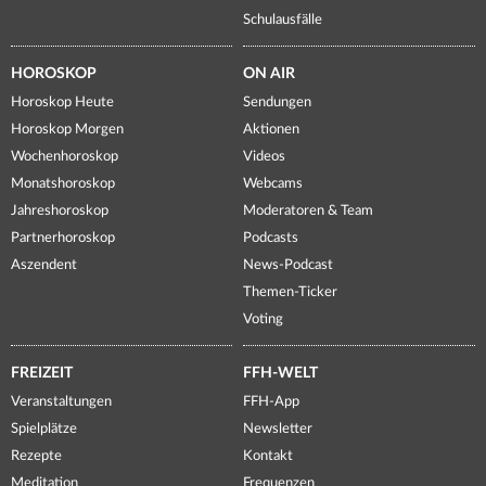
Schulausfälle
HOROSKOP
ON AIR
Horoskop Heute
Sendungen
Horoskop Morgen
Aktionen
Wochenhoroskop
Videos
Monatshoroskop
Webcams
Jahreshoroskop
Moderatoren & Team
Partnerhoroskop
Podcasts
Aszendent
News-Podcast
Themen-Ticker
Voting
FREIZEIT
FFH-WELT
Veranstaltungen
FFH-App
Spielplätze
Newsletter
Rezepte
Kontakt
Meditation
Frequenzen