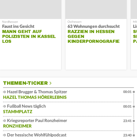
Faust ins Gesicht
63 Wohnungen durchsucht
MANN GEHT AUF
RAZZIEN IN HESSEN
S
POLIZISTEN IN KASSEL
GEGEN
S
LOS
KINDERPORNOGRAFIE
P
THEMEN-TICKER
Hazel Brugger & Thomas Spitzer
00:01
HAZEL THOMAS HÖRERLEBNIS
Fußball News täglich
00:01
STAMMPLATZ
Kriegsreporter Paul Ronzheimer
23:41
RONZHEIMER
Der hessische Wohlfühlpodcast
23:40