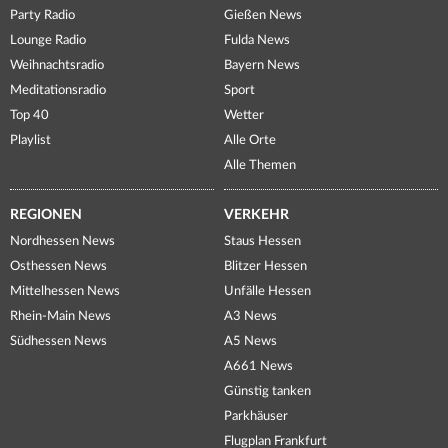
Party Radio
Gießen News
Lounge Radio
Fulda News
Weihnachtsradio
Bayern News
Meditationsradio
Sport
Top 40
Wetter
Playlist
Alle Orte
Alle Themen
REGIONEN
VERKEHR
Nordhessen News
Staus Hessen
Osthessen News
Blitzer Hessen
Mittelhessen News
Unfälle Hessen
Rhein-Main News
A3 News
Südhessen News
A5 News
A661 News
Günstig tanken
Parkhäuser
Flugplan Frankfurt