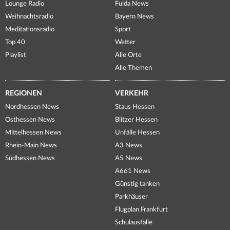
Lounge Radio
Fulda News
Weihnachtsradio
Bayern News
Meditationsradio
Sport
Top 40
Wetter
Playlist
Alle Orte
Alle Themen
REGIONEN
VERKEHR
Nordhessen News
Staus Hessen
Osthessen News
Blitzer Hessen
Mittelhessen News
Unfälle Hessen
Rhein-Main News
A3 News
Südhessen News
A5 News
A661 News
Günstig tanken
Parkhäuser
Flugplan Frankfurt
Schulausfälle