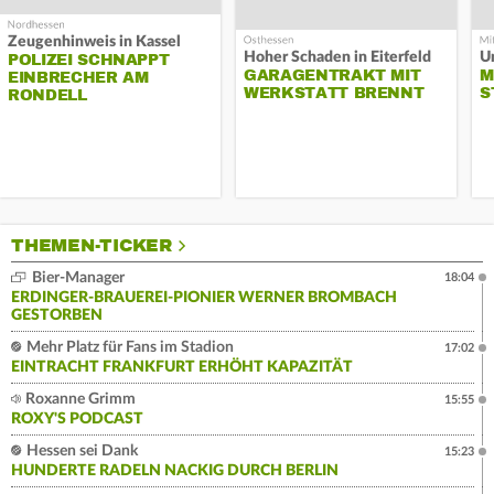
Zeugenhinweis in Kassel
Hoher Schaden in Eiterfeld
Un
POLIZEI SCHNAPPT
GARAGENTRAKT MIT
M
EINBRECHER AM
WERKSTATT BRENNT
S
RONDELL
THEMEN-TICKER
Bier-Manager
18:04
ERDINGER-BRAUEREI-PIONIER WERNER BROMBACH
GESTORBEN
Mehr Platz für Fans im Stadion
17:02
EINTRACHT FRANKFURT ERHÖHT KAPAZITÄT
Roxanne Grimm
15:55
ROXY'S PODCAST
Hessen sei Dank
15:23
HUNDERTE RADELN NACKIG DURCH BERLIN