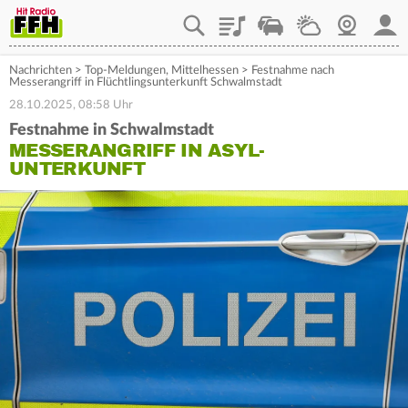
Playlist
Staupilot
Wetter
Webcam
Mein
Nachrichten
>
Top-Meldungen
,
Mittelhessen
>
Festnahme nach
Messerangriff in Flüchtlingsunterkunft Schwalmstadt
28.10.2025, 08:58 Uhr
Festnahme in Schwalmstadt
MESSERANGRIFF IN ASYL-
UNTERKUNFT