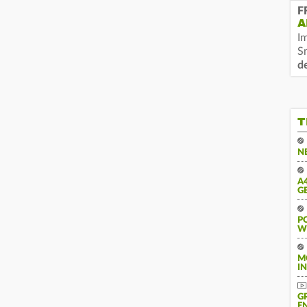
F
A
I
S
d
T
N
A
G
PO
E
M
IN
G
N