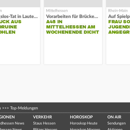
Fassungslos-Tat in Lauterbach
Vorarbeiten für Brücken-Neubau
UCK AUS
A45 IN
FRAU S
DRUINE
MITTELHESSEN AM
JUGEND
OHLEN
WOCHENENDE DICHT
ANGEGR
HABEN
n
>>>
Top-Meldungen
GIONEN
VERKEHR
HOROSKOP
ON AIR
dhessen News
Staus Hessen
Horoskop Heute
Sendungen
hessen News
Blitzer Hessen
Horoskop Morgen
Aktionen