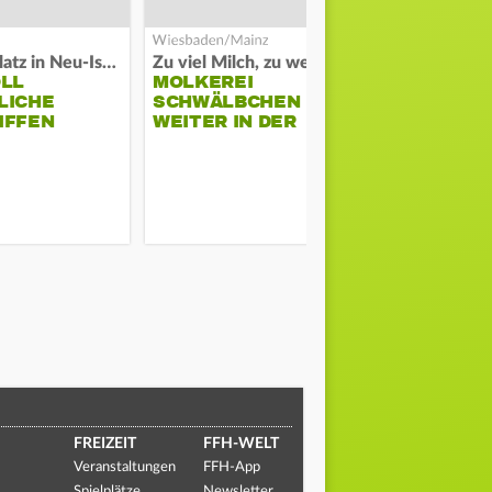
Auf Spielplatz in Neu-Isenburg
Zu viel Milch, zu wenig Abnehme
Streit auf de
OLL
MOLKEREI
POLIZEI SC
LICHE
SCHWÄLBCHEN
UF MANN I
IFFEN
WEITER IN DER
EINHEIM
KRISE
FREIZEIT
FFH-WELT
Veranstaltungen
FFH-App
Spielplätze
Newsletter