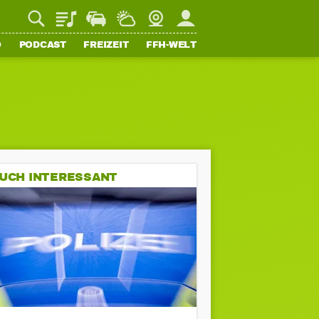
Playlist
Staupilot
Wetter
Webcam
Mein FFH
O
PODCAST
FREIZEIT
FFH-WELT
UCH INTERESSANT