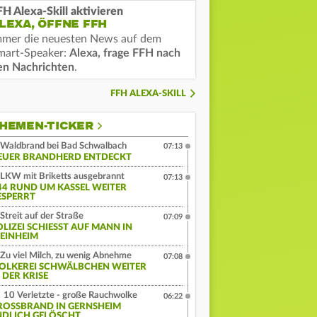
FH Alexa-Skill aktivieren
LEXA, ÖFFNE FFH
mmer die neuesten News auf dem
mart-Speaker:
Alexa, frage FFH nach
en Nachrichten
.
FFH ALEXA-SKILL
HEMEN-TICKER
Waldbrand bei Bad Schwalbach
07:13
EUER BRANDHERD ENTDECKT
LKW mit Briketts ausgebrannt
07:13
44 RUND UM KASSEL WEITER
ESPERRT
Streit auf der Straße
07:09
LIZEI SCHIESST AUF MANN IN W
INHEIM
Zu viel Milch, zu wenig Abnehme
07:08
OLKEREI SCHWÄLBCHEN WEITER
 DER KRISE
10 Verletzte - große Rauchwolke
06:22
ROSSBRAND IN GERNSHEIM E
DLICH GELÖSCHT