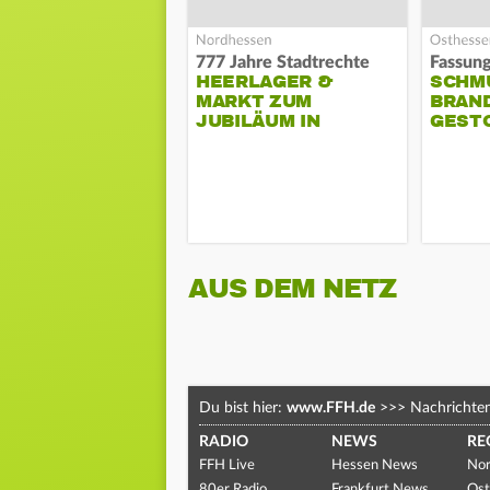
777 Jahre Stadtrechte
HEERLAGER &
SCHM
MARKT ZUM
BRAN
JUBILÄUM IN
GEST
TREYSA
AUS DEM NETZ
Du bist hier:
www.FFH.de
>>>
Nachrichte
RADIO
NEWS
RE
FFH Live
Hessen News
Nor
80er Radio
Frankfurt News
Ost